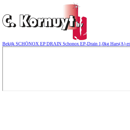
Bekijk SCHÖNOX EP DRAIN Schonox EP-Drain 1,0kg Hars(A) en 0