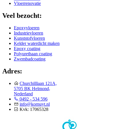
Vloerrenovatie
Veel bezocht:
Epoxyvloeren
Industrievloeren
Kunststofvloeren
Kelder waterdicht maken
Epoxy coating
Polyurethaan coating
Zwembadcoating
Adres:
Churchilllaan 121A,
5705 BK Helmond,
Nederland
0492 - 534 596
info@kornuyt.nl
Kvk: 17065328