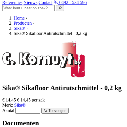
Referenties
Nieuws
Contact
0492 - 534 596
Home
›
Producten
›
Sika®
›
Sika® Sikafloor Antirutschmittel - 0,2 kg
Sika® Sikafloor Antirutschmittel - 0,2 kg
€ 14,45
€ 14,45 per zak
Merk:
Sika®
Aantal
Toevoegen
Documenten