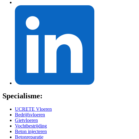
Specialisme:
UCRETE Vloeren
Bedrijfsvloeren
Gietvloeren
Vochtbestrijding
Beton injecteren
Betonreparatie