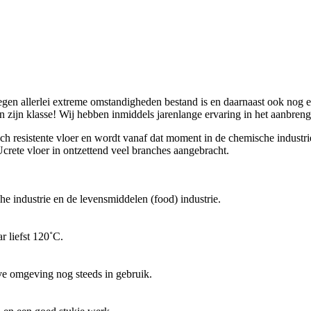
egen allerlei extreme omstandigheden bestand is en daarnaast ook nog 
in zijn klasse! Wij hebben inmiddels jarenlange ervaring in het aanbre
h resistente vloer en wordt vanaf dat moment in de chemische industrie
ete vloer in ontzettend veel branches aangebracht.
che industrie en de levensmiddelen (food) industrie.
r liefst 120˚C.
ve omgeving nog steeds in gebruik.