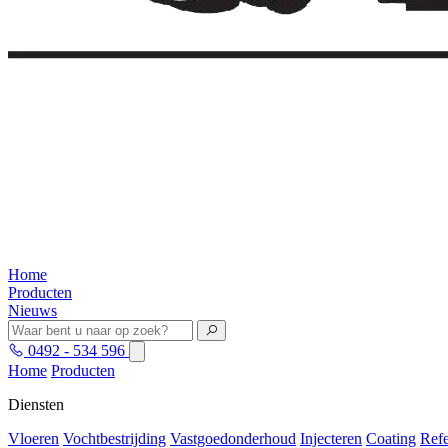
Home
Producten
Nieuws
0492 - 534 596
Home
Producten
Diensten
Vloeren
Vochtbestrijding
Vastgoedonderhoud
Injecteren
Coating
Refe