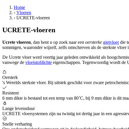
Home
›
Vloeren
›
UCRETE-vloeren
UCRETE-vloeren
Ucrete vloeren
, dan bent u op zoek naar een
oersterke
gietvloer
die t
sommigen, waaronder wijzelf, zelfs omschreven als de sterkste vloer 
De Ucrete vloer werd veertig jaar geleden ontwikkeld als hoogchemisc
vanwege de
vloeistofdichte
eigenschappen. Tegenwoordig wordt de Ucr
Oersterk
's Werelds sterkste vloer. Bij uitstek geschikt voor zware petrochemis
Resistent
6 mm dikte is bestand tot een temp van 80˚C, bij 9 mm dikte is dit maa
Lange levensduur
UCRETE vloersystemen zijn na twintig tot dertig jaar in een agressie
Snelle verharing