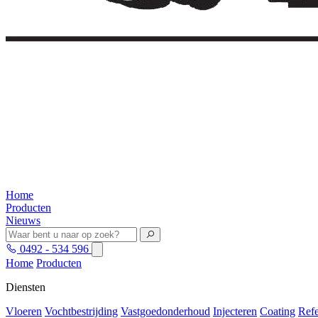
Home
Producten
Nieuws
0492 - 534 596
Home
Producten
Diensten
Vloeren
Vochtbestrijding
Vastgoedonderhoud
Injecteren
Coating
Refe