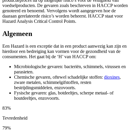
productieproces na op mogelijke risico’s voor de veiligheid van
voedselproducten. De gevaren zoals beschreven in HACCP worden
genoteerd en benoemd. Vervolgens wordt aangegeven hoe de
daaraan gerelateerde risico’s worden beheerst. HACCP staat voor
Hazard Analysis Critical Control Points.
Algemeen
Een Hazard is een exceptie dat in een product aanwezig kan zijn en
hierdoor een bedreiging kan vormen voor de gezondheid van de
consumenten. Het gaat bij de ‘H’ van HACCP om:
Microbiologische gevaren: bacteriën, schimmels, virussen en
parasieten.
Chemische gevaren, oftewel schadelijke stoffen:
dioxines
,
zware metalen, schimmelgifstoffen, resten
bestrijdingsmiddelen, enzovoorts.
Fysische gevaren: glas, botdeeltjes, scherpe metaal- of
houtdeeltjes, enzovoorts.
83%
Tevredenheid
79%