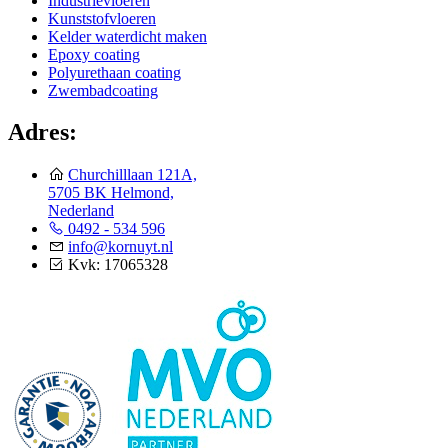
Industrievloeren
Kunststofvloeren
Kelder waterdicht maken
Epoxy coating
Polyurethaan coating
Zwembadcoating
Adres:
Churchilllaan 121A,
5705 BK Helmond,
Nederland
0492 - 534 596
info@kornuyt.nl
Kvk: 17065328