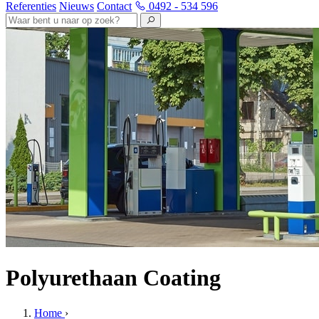
Referenties
Nieuws
Contact
0492 - 534 596
Polyurethaan Coating
Home
›