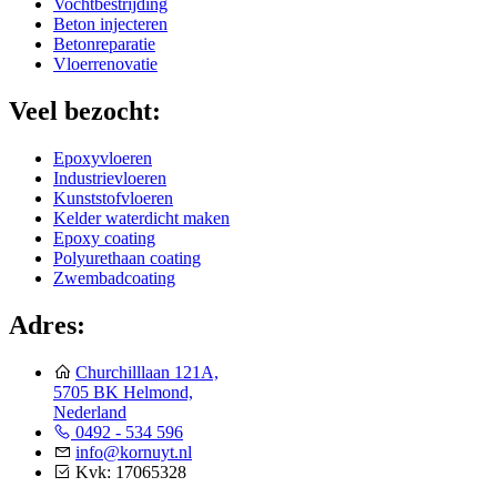
Vochtbestrijding
Beton injecteren
Betonreparatie
Vloerrenovatie
Veel bezocht:
Epoxyvloeren
Industrievloeren
Kunststofvloeren
Kelder waterdicht maken
Epoxy coating
Polyurethaan coating
Zwembadcoating
Adres:
Churchilllaan 121A,
5705 BK Helmond,
Nederland
0492 - 534 596
info@kornuyt.nl
Kvk: 17065328