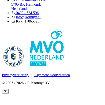
Churchilllaan 121A,
5705 BK Helmond,
Nederland
0492 - 534 596
info@kornuyt.nl
Kvk: 17065328
Privacyverklaring
|
Algemene voorwaarden
© 2003 - 2026 - C. Kornuyt BV