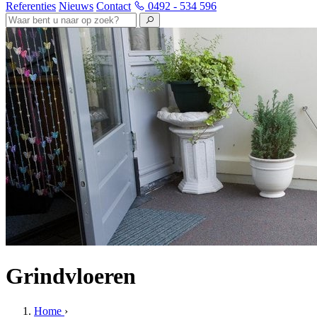
Referenties
Nieuws
Contact
0492 - 534 596
Grindvloeren
Home
›