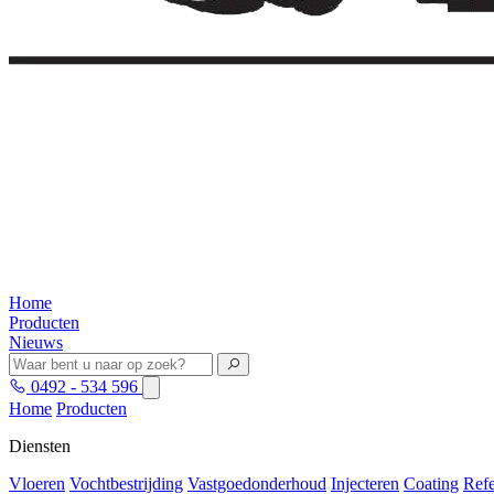
Home
Producten
Nieuws
0492 - 534 596
Home
Producten
Diensten
Vloeren
Vochtbestrijding
Vastgoedonderhoud
Injecteren
Coating
Refe