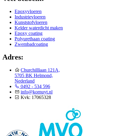
Epoxyvloeren
Industrievloeren
Kunststofvloeren
Kelder waterdicht maken
Epoxy coating
Polyurethaan coating
Zwembadcoating
Adres:
Churchilllaan 121A,
5705 BK Helmond,
Nederland
0492 - 534 596
info@kornuyt.nl
Kvk: 17065328