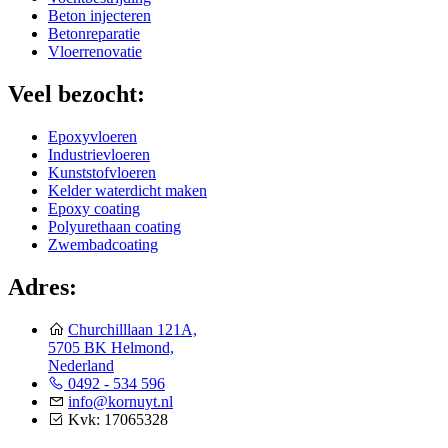
Beton injecteren
Betonreparatie
Vloerrenovatie
Veel bezocht:
Epoxyvloeren
Industrievloeren
Kunststofvloeren
Kelder waterdicht maken
Epoxy coating
Polyurethaan coating
Zwembadcoating
Adres:
Churchilllaan 121A,
5705 BK Helmond,
Nederland
0492 - 534 596
info@kornuyt.nl
Kvk: 17065328