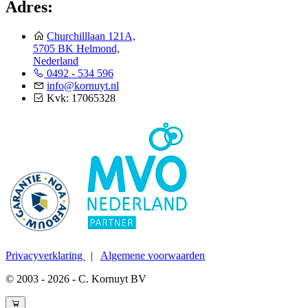
Adres:
Churchilllaan 121A,
5705 BK Helmond,
Nederland
0492 - 534 596
info@kornuyt.nl
Kvk: 17065328
Privacyverklaring
|
Algemene voorwaarden
© 2003 - 2026 - C. Kornuyt BV