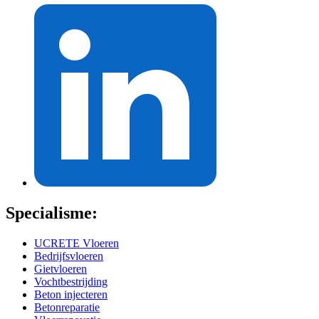
Specialisme:
UCRETE Vloeren
Bedrijfsvloeren
Gietvloeren
Vochtbestrijding
Beton injecteren
Betonreparatie