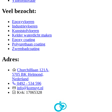
Vloerrenovatie
Veel bezocht:
Epoxyvloeren
Industrievloeren
Kunststofvloeren
Kelder waterdicht maken
Epoxy coating
Polyurethaan coating
Zwembadcoating
Adres:
Churchilllaan 121A,
5705 BK Helmond,
Nederland
0492 - 534 596
info@kornuyt.nl
Kvk: 17065328