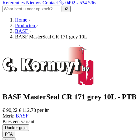
Referenties
Nieuws
Contact
0492 - 534 596
Home
›
Producten
›
BASF
›
BASF MasterSeal CR 171 grey 10L
BASF MasterSeal CR 171 grey 10L - PTB
€ 90,22
€ 112,78 per ltr
Merk:
BASF
Kies een variant
Donker grijs
PTA