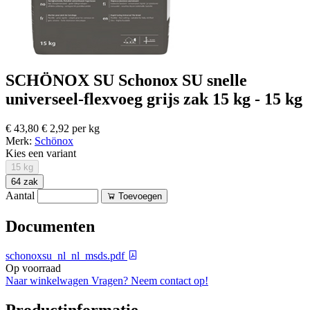
SCHÖNOX SU Schonox SU snelle
universeel-flexvoeg grijs zak 15 kg - 15 kg
€ 43,80
€ 2,92 per kg
Merk:
Schönox
Kies een variant
15 kg
64 zak
Aantal
Toevoegen
Documenten
schonoxsu_nl_nl_msds.pdf
Op voorraad
Naar winkelwagen
Vragen? Neem contact op!
Productinformatie