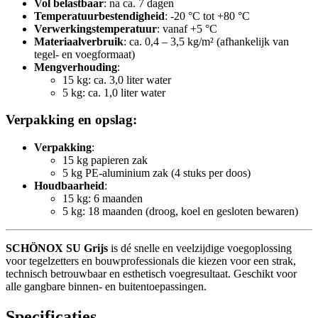
Vol belastbaar
: na ca. 7 dagen
Temperatuurbestendigheid
: -20 °C tot +80 °C
Verwerkingstemperatuur
: vanaf +5 °C
Materiaalverbruik
: ca. 0,4 – 3,5 kg/m² (afhankelijk van
tegel- en voegformaat)
Mengverhouding
:
15 kg: ca. 3,0 liter water
5 kg: ca. 1,0 liter water
Verpakking en opslag:
Verpakking
:
15 kg papieren zak
5 kg PE-aluminium zak (4 stuks per doos)
Houdbaarheid
:
15 kg: 6 maanden
5 kg: 18 maanden (droog, koel en gesloten bewaren)
SCHÖNOX SU Grijs
is dé snelle en veelzijdige voegoplossing
voor tegelzetters en bouwprofessionals die kiezen voor een strak,
technisch betrouwbaar en esthetisch voegresultaat. Geschikt voor
alle gangbare binnen- en buitentoepassingen.
Specificaties