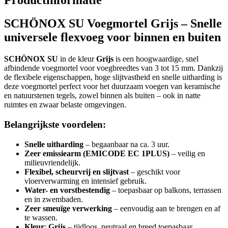
SCHÖNOX SU Voegmortel Grijs – Snelle
universele flexvoeg voor binnen en buiten
SCHÖNOX SU
in de kleur
Grijs
is een hoogwaardige, snel
afbindende voegmortel voor voegbreedtes van 3 tot 15 mm. Dankzij
de flexibele eigenschappen, hoge slijtvastheid en snelle uitharding is
deze voegmortel perfect voor het duurzaam voegen van keramische
en natuurstenen tegels, zowel binnen als buiten – ook in natte
ruimtes en zwaar belaste omgevingen.
Belangrijkste voordelen:
Snelle uitharding
– begaanbaar na ca. 3 uur.
Zeer emissiearm (EMICODE EC 1PLUS)
– veilig en
milieuvriendelijk.
Flexibel, scheurvrij en slijtvast
– geschikt voor
vloerverwarming en intensief gebruik.
Water- en vorstbestendig
– toepasbaar op balkons, terrassen
en in zwembaden.
Zeer smeuïge verwerking
– eenvoudig aan te brengen en af
te wassen.
Kleur
:
Grijs
– tijdloos, neutraal en breed toepasbaar.