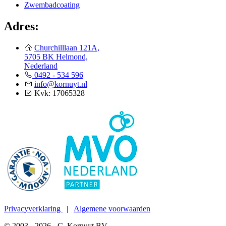
Zwembadcoating
Adres:
Churchilllaan 121A,
5705 BK Helmond,
Nederland
0492 - 534 596
info@kornuyt.nl
Kvk: 17065328
Privacyverklaring
|
Algemene voorwaarden
© 2003 - 2026 - C. Kornuyt BV