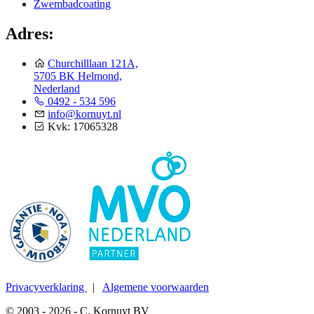
Zwembadcoating
Adres:
Churchilllaan 121A,
5705 BK Helmond,
Nederland
0492 - 534 596
info@kornuyt.nl
Kvk: 17065328
Privacyverklaring
|
Algemene voorwaarden
© 2003 - 2026 - C. Kornuyt BV