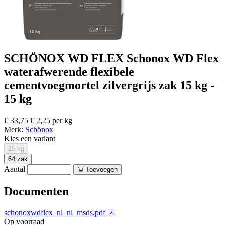
SCHÖNOX WD FLEX Schonox WD Flex
waterafwerende flexibele
cementvoegmortel zilvergrijs zak 15 kg -
15 kg
€ 33,75
€ 2,25 per kg
Merk:
Schönox
Kies een variant
15 kg
64 zak
Aantal
Toevoegen
Documenten
schonoxwdflex_nl_nl_msds.pdf
Op voorraad