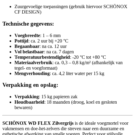
Zuurgevoelige toepassingen (gebruik hiervoor SCHÖNOX
CF DESIGN)
Technische gegevens:
Voegbreedte
: 1 – 6 mm
Pottijd
: ca. 2 uur bij +20 °C
Begaanbaar
: na ca. 12 uur
Vol belastbaar
: na ca. 7 dagen
Temperatuurbestendigheid
: -20 °C tot +80 °C
Materiaalverbruik
: ca. 0,3 – 0,8 kg/m² (afhankelijk van
tegel- en voegformaat)
Mengverhouding
: ca. 4,2 liter water per 15 kg
Verpakking en opslag:
Verpakking
: 15 kg papieren zak
Houdbaarheid
: 18 maanden (droog, koel en gesloten
bewaren)
SCHÖNOX WD FLEX Zilvergrijs
is de ideale voegmortel voor
vakmensen en doe-het-zelvers die streven naar een duurzame en
esthetische afwerking van smalle voegen. Perfect voor stijlvolle