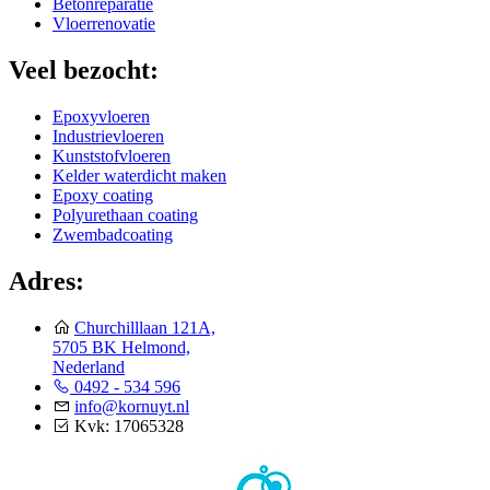
Betonreparatie
Vloerrenovatie
Veel bezocht:
Epoxyvloeren
Industrievloeren
Kunststofvloeren
Kelder waterdicht maken
Epoxy coating
Polyurethaan coating
Zwembadcoating
Adres:
Churchilllaan 121A,
5705 BK Helmond,
Nederland
0492 - 534 596
info@kornuyt.nl
Kvk: 17065328