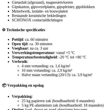
Gietasfalt (afgezand), magnesietvloeren
Gipskarton, gipsvezelplaten, gipspleister, gipsblokken
Metselwerk, isolatie- en bouwplaten
Bestaande keramische bekledingen
SCHÖNOX contactafdichtingen
⚙️ Technische specificaties
Pottijd
: ca. 60 minuten
Open tijd
: ca. 30 minuten
Voegbaar
: na ca. 3 uur
Verwerkingstemperatuur
: vanaf +5 °C
Temperatuurbestendigheid
: -20 °C tot +80 °C
Verbruik
:
4 mm vertanding: ca. 1,6 kg/m²
10 mm vertanding: ca. 2,9 kg/m²
Halve maan vertanding (20/13): ca. 3,9 kg/m²
📦 Verpakking en opslag
Verpakking
:
25 kg papieren zak (houdbaarheid: 6 maanden)
5 kg PE-aluminium zak (houdbaarheid: 18 maanden)
Opslag
: koel, droog en goed afgesloten bewaren