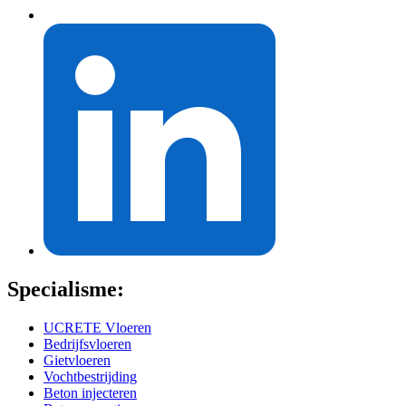
Specialisme:
UCRETE Vloeren
Bedrijfsvloeren
Gietvloeren
Vochtbestrijding
Beton injecteren