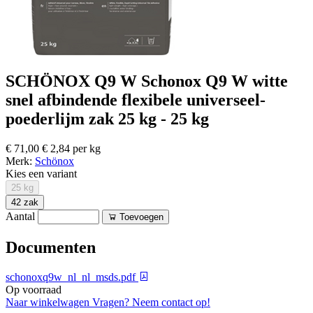
SCHÖNOX Q9 W Schonox Q9 W witte
snel afbindende flexibele universeel-
poederlijm zak 25 kg - 25 kg
€ 71,00
€ 2,84 per kg
Merk:
Schönox
Kies een variant
25 kg
42 zak
Aantal
Toevoegen
Documenten
schonoxq9w_nl_nl_msds.pdf
Op voorraad
Naar winkelwagen
Vragen? Neem contact op!