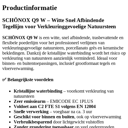
Productinformatie
SCHÖNOX Q9 W – Witte Snel Afbindende
Tegellijm voor Verkleuringgevoelige Natuursteen
SCHÖNOX Q9 W
is een witte, snel afbindende, trasbevattende en
flexibele poederlijm voor het professioneel verlijmen van
verkleuringsgevoelige natuursteen, porcellanato grès en keramische
bekledingen. Dankzij de kristallijne waterbinding wordt het risico op
verkleuring van natuursteen aanzienlijk verminderd. Ideaal voor
binnen- en buitentoepassingen, inclusief grootformaat tegels en
vloerverwarming.
✅ Belangrijkste voordelen
Kristallijne waterbinding
– voorkomt verkleuring van
natuursteen
Zeer emissiearm
– EMICODE EC 1PLUS
Voldoet aan C2 FTE S1 volgens EN 12004
Snelle verwerking
– voegbaar na ca. 3 uur
Geschikt voor binnen en buiten
, ook op vloerverwarming
Verbruikbesparend
door lichtgewicht vulstoffen
Zonder grondering toepasbaar
op veel ondergronden