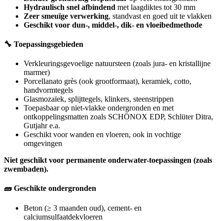
Hydraulisch snel afbindend
met laagdiktes tot 30 mm
Zeer smeuïge verwerking
, standvast en goed uit te vlakken
Geschikt voor dun-, middel-, dik- en vloeibedmethode
🔧 Toepassingsgebieden
Verkleuringsgevoelige natuursteen (zoals jura- en kristallijne
marmer)
Porcellanato grès (ook grootformaat), keramiek, cotto,
handvormtegels
Glasmozaïek, splijttegels, klinkers, steenstrippen
Toepasbaar op niet-vlakke ondergronden en met
ontkoppelingsmatten zoals SCHÖNOX EDP, Schlüter Ditra,
Gutjahr e.a.
Geschikt voor wanden en vloeren, ook in vochtige
omgevingen
Niet geschikt voor permanente onderwater-toepassingen (zoals
zwembaden).
🧱 Geschikte ondergronden
Beton (≥ 3 maanden oud), cement- en
calciumsulfaatdekvloeren