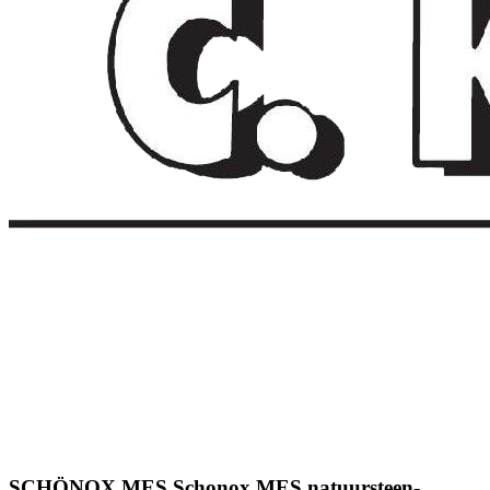
SCHÖNOX MES Schonox MES natuursteen-