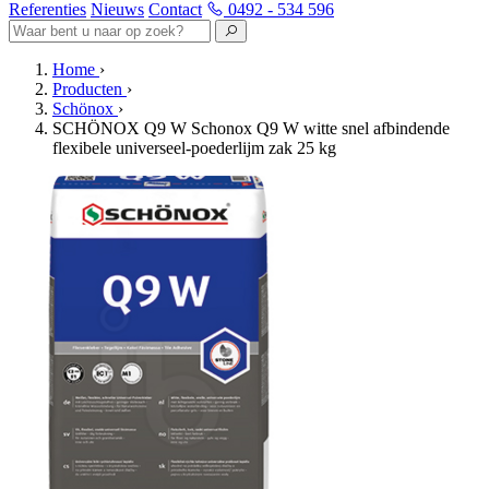
Referenties
Nieuws
Contact
0492 - 534 596
Home
›
Producten
›
Schönox
›
SCHÖNOX Q9 W Schonox Q9 W witte snel afbindende
flexibele universeel-poederlijm zak 25 kg