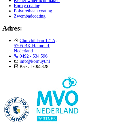
Kelder waterdicht maken
Epoxy coating
Polyurethaan coating
Zwembadcoating
Adres:
Churchilllaan 121A,
5705 BK Helmond,
Nederland
0492 - 534 596
info@kornuyt.nl
Kvk: 17065328