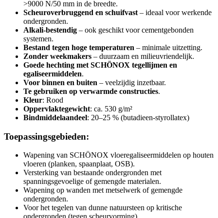
>9000 N/50 mm in de breedte.
Scheuroverbruggend en schuifvast
– ideaal voor werkende
ondergronden.
Alkali-bestendig
– ook geschikt voor cementgebonden
systemen.
Bestand tegen hoge temperaturen
– minimale uitzetting.
Zonder weekmakers
– duurzaam en milieuvriendelijk.
Goede hechting met SCHÖNOX tegellijmen en
egaliseermiddelen
.
Voor binnen en buiten
– veelzijdig inzetbaar.
Te gebruiken op verwarmde constructies
.
Kleur
: Rood
Oppervlaktegewicht
: ca. 530 g/m²
Bindmiddelaandeel
: 20–25 % (butadieen-styrollatex)
Toepassingsgebieden:
Wapening van SCHÖNOX vloeregaliseermiddelen op houten
vloeren (planken, spaanplaat, OSB).
Versterking van bestaande ondergronden met
spanningsgevoelige of gemengde materialen.
Wapening op wanden met metselwerk of gemengde
ondergronden.
Voor het tegelen van dunne natuursteen op kritische
ondergronden (tegen scheurvorming).