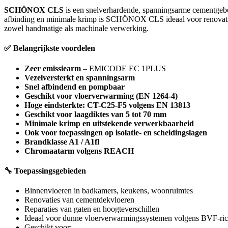
SCHÖNOX CLS
is een snelverhardende, spanningsarme cementgebo
afbinding en minimale krimp is SCHÖNOX CLS ideaal voor renovaties,
zowel handmatige als machinale verwerking.
✅ Belangrijkste voordelen
Zeer emissiearm
– EMICODE EC 1PLUS
Vezelversterkt en spanningsarm
Snel afbindend en pompbaar
Geschikt voor vloerverwarming (EN 1264-4)
Hoge eindsterkte: CT-C25-F5 volgens EN 13813
Geschikt voor laagdiktes van 5 tot 70 mm
Minimale krimp en uitstekende verwerkbaarheid
Ook voor toepassingen op isolatie- en scheidingslagen
Brandklasse A1 / A1fl
Chromaatarm volgens REACH
🔧 Toepassingsgebieden
Binnenvloeren in badkamers, keukens, woonruimtes
Renovaties van cementdekvloeren
Reparaties van gaten en hoogteverschillen
Ideaal voor dunne vloerverwarmingssystemen volgens BVF-rich
Geschikt voor: