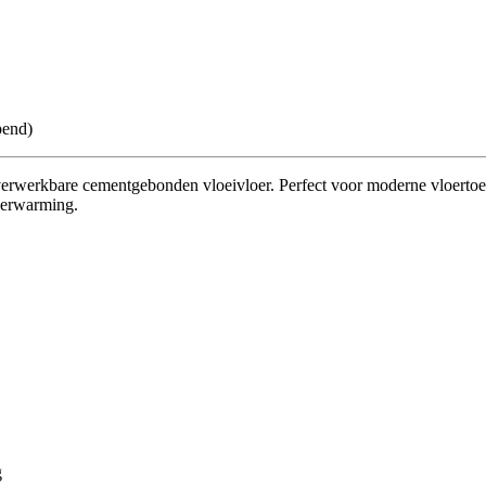
pend)
erwerkbare cementgebonden vloeivloer. Perfect voor moderne vloertoepas
verwarming.
g