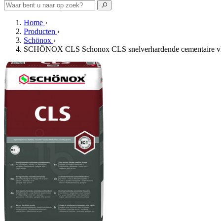
Home
›
Producten
›
Schönox
›
SCHÖNOX CLS Schonox CLS snelverhardende cementaire vlo