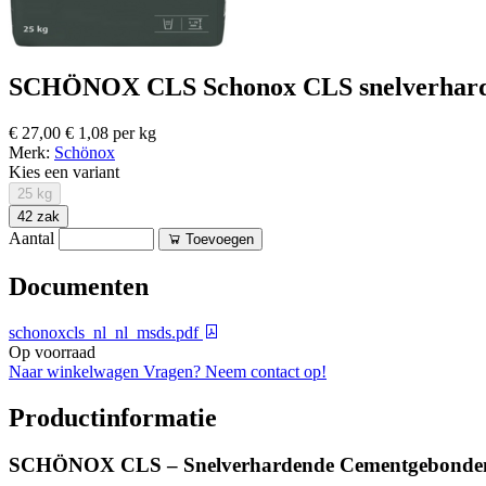
SCHÖNOX CLS Schonox CLS snelverhardend
€ 27,00
€ 1,08 per kg
Merk:
Schönox
Kies een variant
25 kg
42 zak
Aantal
Toevoegen
Documenten
schonoxcls_nl_nl_msds.pdf
Op voorraad
Naar winkelwagen
Vragen? Neem contact op!
Productinformatie
SCHÖNOX CLS – Snelverhardende Cementgebonden 