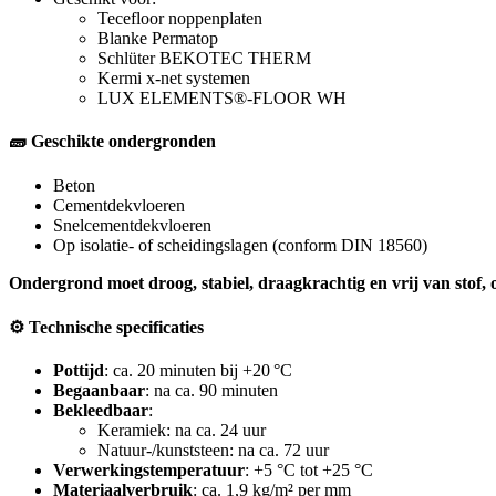
Tecefloor noppenplaten
Blanke Permatop
Schlüter BEKOTEC THERM
Kermi x-net systemen
LUX ELEMENTS®-FLOOR WH
🧱 Geschikte ondergronden
Beton
Cementdekvloeren
Snelcementdekvloeren
Op isolatie- of scheidingslagen (conform DIN 18560)
Ondergrond moet droog, stabiel, draagkrachtig en vrij van stof, ol
⚙️ Technische specificaties
Pottijd
: ca. 20 minuten bij +20 °C
Begaanbaar
: na ca. 90 minuten
Bekleedbaar
:
Keramiek: na ca. 24 uur
Natuur-/kunststeen: na ca. 72 uur
Verwerkingstemperatuur
: +5 °C tot +25 °C
Materiaalverbruik
: ca. 1,9 kg/m² per mm