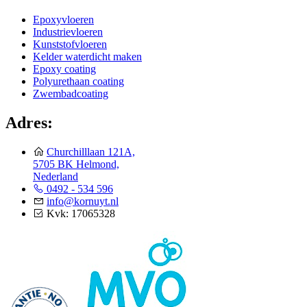
Epoxyvloeren
Industrievloeren
Kunststofvloeren
Kelder waterdicht maken
Epoxy coating
Polyurethaan coating
Zwembadcoating
Adres:
Churchilllaan 121A,
5705 BK Helmond,
Nederland
0492 - 534 596
info@kornuyt.nl
Kvk: 17065328