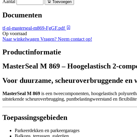
Aantal
Toevoegen
Documenten
tf-nl-masterseal-m869-FgGF.pdf
Op voorraad
Naar winkelwagen
Vragen? Neem contact op!
Productinformatie
MasterSeal M 869 – Hoogelastisch 2-comp
Voor duurzame, scheuroverbruggende en wa
MasterSeal M 869
is een tweecomponenten, hoogelastisch polyuret
uitstekende scheuroverbrugging, puntbelastingweerstand en flexibilite
Toepassingsgebieden
Parkeerdekken en parkeergarages
Balkons, terrassen, galerijen