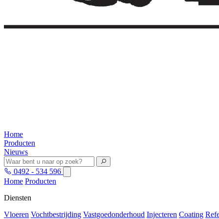
Home
Producten
Nieuws
0492 - 534 596
Home
Producten
Diensten
Vloeren
Vochtbestrijding
Vastgoedonderhoud
Injecteren
Coating
Refe