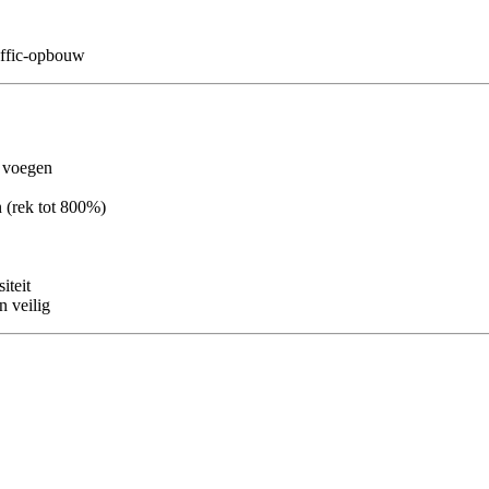
affic-opbouw
 voegen
n (rek tot 800%)
iteit
n veilig