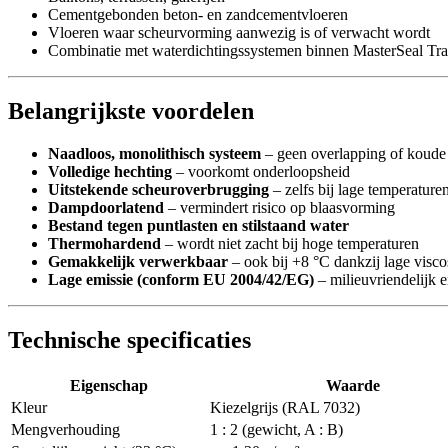
Cementgebonden beton- en zandcementvloeren
Vloeren waar scheurvorming aanwezig is of verwacht wordt
Combinatie met waterdichtingssystemen binnen MasterSeal Tr
Belangrijkste voordelen
Naadloos, monolithisch systeem
– geen overlapping of koude
Volledige hechting
– voorkomt onderloopsheid
Uitstekende scheuroverbrugging
– zelfs bij lage temperature
Dampdoorlatend
– vermindert risico op blaasvorming
Bestand tegen puntlasten en stilstaand water
Thermohardend
– wordt niet zacht bij hoge temperaturen
Gemakkelijk verwerkbaar
– ook bij +8 °C dankzij lage viscos
Lage emissie (conform EU 2004/42/EG)
– milieuvriendelijk e
Technische specificaties
Eigenschap
Waarde
Kleur
Kiezelgrijs (RAL 7032)
Mengverhouding
1 : 2 (gewicht, A : B)