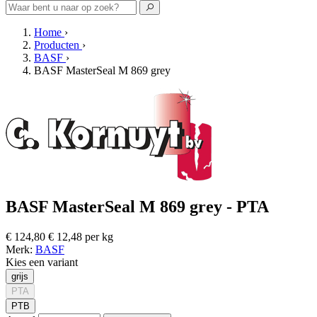
Home
›
Producten
›
BASF
›
BASF MasterSeal M 869 grey
BASF MasterSeal M 869 grey - PTA
€ 124,80
€ 12,48 per kg
Merk:
BASF
Kies een variant
grijs
PTA
PTB