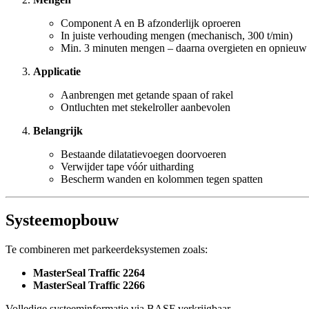
Component A en B afzonderlijk oproeren
In juiste verhouding mengen (mechanisch, 300 t/min)
Min. 3 minuten mengen – daarna overgieten en opnieu
Applicatie
Aanbrengen met getande spaan of rakel
Ontluchten met stekelroller aanbevolen
Belangrijk
Bestaande dilatatievoegen doorvoeren
Verwijder tape vóór uitharding
Bescherm wanden en kolommen tegen spatten
Systeemopbouw
Te combineren met parkeerdeksystemen zoals:
MasterSeal Traffic 2264
MasterSeal Traffic 2266
Volledige systeeminformatie via BASF verkrijgbaar.