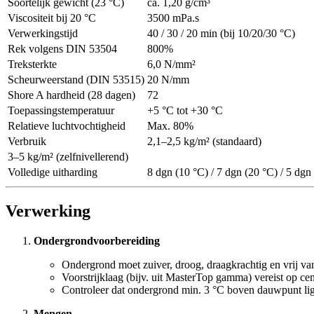
Soortelijk gewicht (23 °C)
ca. 1,20 g/cm³
Viscositeit bij 20 °C
3500 mPa.s
Verwerkingstijd
40 / 30 / 20 min (bij 10/20/30 °C)
Rek volgens DIN 53504
800%
Treksterkte
6,0 N/mm²
Scheurweerstand (DIN 53515)
20 N/mm
Shore A hardheid (28 dagen)
72
Toepassingstemperatuur
+5 °C tot +30 °C
Relatieve luchtvochtigheid
Max. 80%
Verbruik
2,1–2,5 kg/m² (standaard)
3–5 kg/m² (zelfnivellerend)
Volledige uitharding
8 dgn (10 °C) / 7 dgn (20 °C) / 5 dgn
Verwerking
Ondergrondvoorbereiding
Ondergrond moet zuiver, droog, draagkrachtig en vrij van 
Voorstrijklaag (bijv. uit MasterTop gamma) vereist op 
Controleer dat ondergrond min. 3 °C boven dauwpunt lig
Mengen