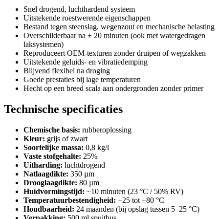
Snel drogend, luchthardend systeem
Uitstekende roestwerende eigenschappen
Bestand tegen steenslag, wegenzout en mechanische belasting
Overschilderbaar na ± 20 minuten (ook met watergedragen
laksystemen)
Reproduceert OEM-texturen zonder druipen of wegzakken
Uitstekende geluids- en vibratiedemping
Blijvend flexibel na droging
Goede prestaties bij lage temperaturen
Hecht op een breed scala aan ondergronden zonder primer
Technische specificaties
Chemische basis:
rubberoplossing
Kleur:
grijs of zwart
Soortelijke massa:
0,8 kg/l
Vaste stofgehalte:
25%
Uitharding:
luchtdrogend
Natlaagdikte:
350 µm
Drooglaagdikte:
80 µm
Huidvormingstijd:
~10 minuten (23 °C / 50% RV)
Temperatuurbestendigheid:
−25 tot +80 °C
Houdbaarheid:
24 maanden (bij opslag tussen 5–25 °C)
Verpakking:
500 ml spuitbus