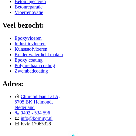
Beton injecteren
Betonreparatie
Vloerrenovatie
Veel bezocht:
Epoxyvloeren
Industrievloeren
Kunststofvloeren
Kelder waterdicht maken
Epoxy coating
Polyurethaan coating
Zwembadcoating
Adres:
Churchilllaan 121A,
5705 BK Helmond,
Nederland
0492 - 534 596
info@kornuyt.nl
Kvk: 17065328