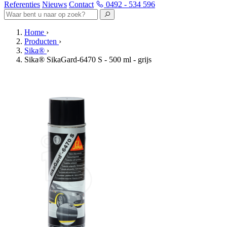
Referenties
Nieuws
Contact
0492 - 534 596
Home
›
Producten
›
Sika®
›
Sika® SikaGard-6470 S - 500 ml - grijs