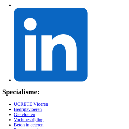
Specialisme:
UCRETE Vloeren
Bedrijfsvloeren
Gietvloeren
Vochtbestrijding
Beton injecteren