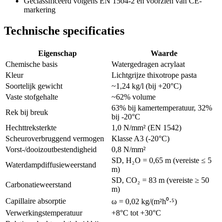
Geclassificeerd volgens EN 1504-2 en voorzien van CE-
markering
Technische specificaties
Eigenschap
Waarde
Chemische basis
Watergedragen acrylaat
Kleur
Lichtgrijze thixotrope pasta
Soortelijk gewicht
~1,24 kg/l (bij +20°C)
Vaste stofgehalte
~62% volume
63% bij kamertemperatuur, 32%
Rek bij breuk
bij -20°C
Hechttreksterkte
1,0 N/mm² (EN 1542)
Scheuroverbruggend vermogen
Klasse A3 (-20°C)
Vorst-/dooizoutbestendigheid
0,8 N/mm²
SD, H₂O = 0,65 m (vereiste ≤ 5
Waterdampdiffusieweerstand
m)
SD, CO₂ = 83 m (vereiste ≥ 50
Carbonatieweerstand
m)
Capillaire absorptie
ω = 0,02 kg/(m²h⁰·⁵)
Verwerkingstemperatuur
+8°C tot +30°C