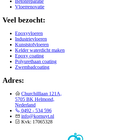
Betonreparatie
Vloerrenovatie
Veel bezocht:
Epoxyvloeren
Industrievloeren
Kunststofvloeren
Kelder waterdicht maken
Epoxy coating
Polyurethaan coating
Zwembadcoating
Adres:
Churchilllaan 121A,
5705 BK Helmond,
Nederland
0492 - 534 596
info@kornuyt.nl
Kvk: 17065328