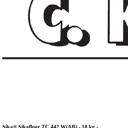
Sika® Sikafloor TC 442 W(AB) - 10 kg -