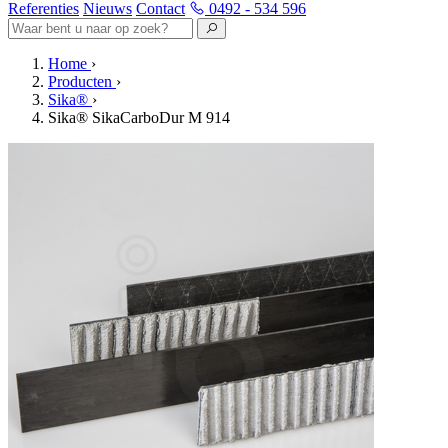
Referenties
Nieuws
Contact
0492 - 534 596
Home
›
Producten
›
Sika®
›
Sika® SikaCarboDur M 914