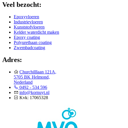
Veel bezocht:
Epoxyvloeren
Industrievloeren
Kunststofvloeren
Kelder waterdicht maken
Epoxy coating
Polyurethaan coating
Zwembadcoating
Adres:
Churchilllaan 121A,
5705 BK Helmond,
Nederland
0492 - 534 596
info@kornuyt.nl
Kvk: 17065328