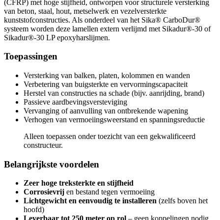
(CFRP) met hoge stijfheid, ontworpen voor structurele versterking
van beton, staal, hout, metselwerk en vezelversterkte
kunststofconstructies. Als onderdeel van het Sika® CarboDur®
systeem worden deze lamellen extern verlijmd met Sikadur®-30 of
Sikadur®-30 LP epoxyharslijmen.
Toepassingen
Versterking van balken, platen, kolommen en wanden
Verbetering van buigsterkte en vervormingscapaciteit
Herstel van constructies na schade (bijv. aanrijding, brand)
Passieve aardbevingsversteviging
Vervanging of aanvulling van ontbrekende wapening
Verhogen van vermoeiingsweerstand en spanningsreductie
Alleen toepassen onder toezicht van een gekwalificeerd
constructeur.
Belangrijkste voordelen
Zeer hoge treksterkte en stijfheid
Corrosievrij
en bestand tegen vermoeiing
Lichtgewicht en eenvoudig te installeren
(zelfs boven het
hoofd)
Leverbaar tot 250 meter op rol
– geen koppelingen nodig