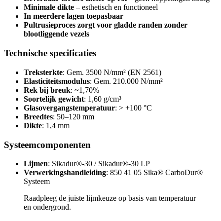
Minimale dikte
– esthetisch en functioneel
In meerdere lagen toepasbaar
Pultrusieproces zorgt voor gladde randen zonder
blootliggende vezels
Technische specificaties
Treksterkte
: Gem. 3500 N/mm² (EN 2561)
Elasticiteitsmodulus
: Gem. 210.000 N/mm²
Rek bij breuk
: ~1,70%
Soortelijk gewicht
: 1,60 g/cm³
Glasovergangstemperatuur
: > +100 °C
Breedtes
: 50–120 mm
Dikte
: 1,4 mm
Systeemcomponenten
Lijmen
: Sikadur®-30 / Sikadur®-30 LP
Verwerkingshandleiding
: 850 41 05 Sika® CarboDur®
Systeem
Raadpleeg de juiste lijmkeuze op basis van temperatuur
en ondergrond.