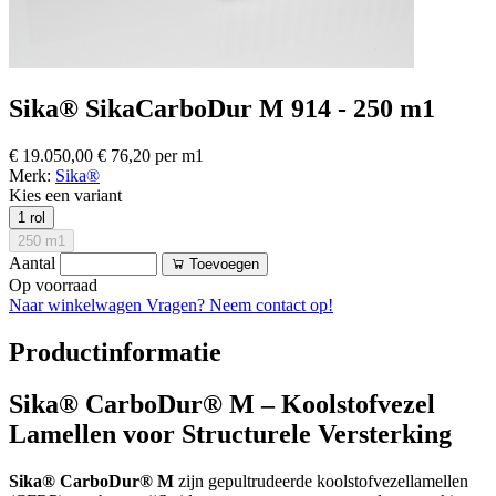
Sika® SikaCarboDur M 914 - 250 m1
€ 19.050,00
€ 76,20 per m1
Merk:
Sika®
Kies een variant
1 rol
250 m1
Aantal
Toevoegen
Op voorraad
Naar winkelwagen
Vragen? Neem contact op!
Productinformatie
Sika® CarboDur® M – Koolstofvezel
Lamellen voor Structurele Versterking
Sika® CarboDur® M
zijn gepultrudeerde koolstofvezellamellen