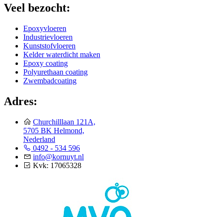
Veel bezocht:
Epoxyvloeren
Industrievloeren
Kunststofvloeren
Kelder waterdicht maken
Epoxy coating
Polyurethaan coating
Zwembadcoating
Adres:
Churchilllaan 121A,
5705 BK Helmond,
Nederland
0492 - 534 596
info@kornuyt.nl
Kvk: 17065328