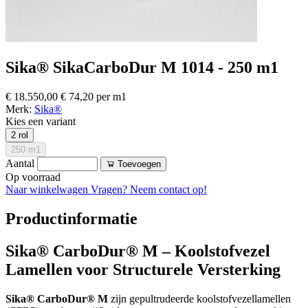
Sika® SikaCarboDur M 1014 - 250 m1
€ 18.550,00
€ 74,20 per m1
Merk:
Sika®
Kies een variant
2 rol
250 m1
Aantal
Toevoegen
Op voorraad
Naar winkelwagen
Vragen? Neem contact op!
Productinformatie
Sika® CarboDur® M – Koolstofvezel
Lamellen voor Structurele Versterking
Sika® CarboDur® M
zijn gepultrudeerde koolstofvezellamellen