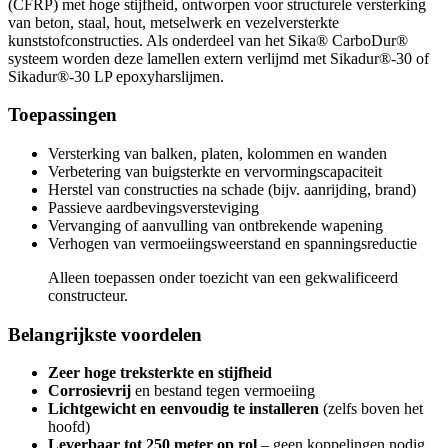
(CFRP) met hoge stijfheid, ontworpen voor structurele versterking
van beton, staal, hout, metselwerk en vezelversterkte
kunststofconstructies. Als onderdeel van het Sika® CarboDur®
systeem worden deze lamellen extern verlijmd met Sikadur®-30 of
Sikadur®-30 LP epoxyharslijmen.
Toepassingen
Versterking van balken, platen, kolommen en wanden
Verbetering van buigsterkte en vervormingscapaciteit
Herstel van constructies na schade (bijv. aanrijding, brand)
Passieve aardbevingsversteviging
Vervanging of aanvulling van ontbrekende wapening
Verhogen van vermoeiingsweerstand en spanningsreductie
Alleen toepassen onder toezicht van een gekwalificeerd
constructeur.
Belangrijkste voordelen
Zeer hoge treksterkte en stijfheid
Corrosievrij
en bestand tegen vermoeiing
Lichtgewicht en eenvoudig te installeren
(zelfs boven het
hoofd)
Leverbaar tot 250 meter op rol
– geen koppelingen nodig