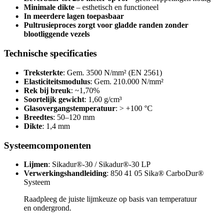
Minimale dikte
– esthetisch en functioneel
In meerdere lagen toepasbaar
Pultrusieproces zorgt voor gladde randen zonder
blootliggende vezels
Technische specificaties
Treksterkte
: Gem. 3500 N/mm² (EN 2561)
Elasticiteitsmodulus
: Gem. 210.000 N/mm²
Rek bij breuk
: ~1,70%
Soortelijk gewicht
: 1,60 g/cm³
Glasovergangstemperatuur
: > +100 °C
Breedtes
: 50–120 mm
Dikte
: 1,4 mm
Systeemcomponenten
Lijmen
: Sikadur®-30 / Sikadur®-30 LP
Verwerkingshandleiding
: 850 41 05 Sika® CarboDur®
Systeem
Raadpleeg de juiste lijmkeuze op basis van temperatuur
en ondergrond.