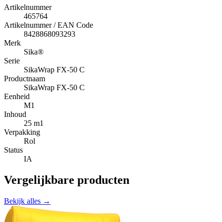
Artikelnummer
465764
Artikelnummer / EAN Code
8428868093293
Merk
Sika®
Serie
SikaWrap FX-50 C
Productnaam
SikaWrap FX-50 C
Eenheid
M1
Inhoud
25 m1
Verpakking
Rol
Status
IA
Vergelijkbare producten
Bekijk alles →