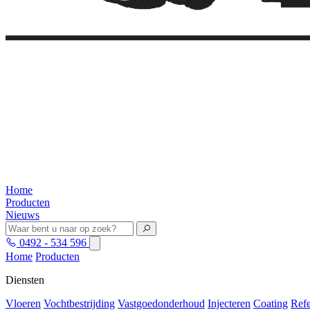
Home
Producten
Nieuws
0492 - 534 596
Home
Producten
Diensten
Vloeren
Vochtbestrijding
Vastgoedonderhoud
Injecteren
Coating
Refe