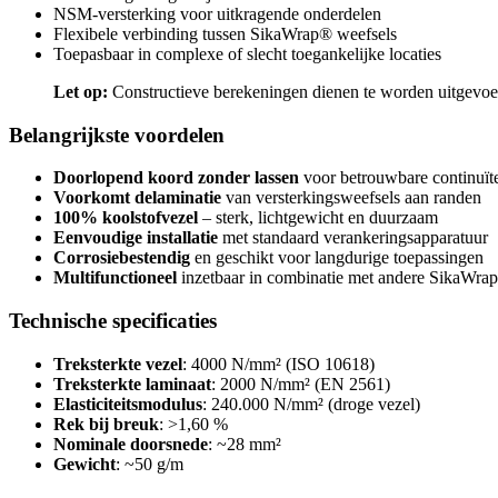
NSM-versterking voor uitkragende onderdelen
Flexibele verbinding tussen SikaWrap® weefsels
Toepasbaar in complexe of slecht toegankelijke locaties
Let op:
Constructieve berekeningen dienen te worden uitgevoer
Belangrijkste voordelen
Doorlopend koord zonder lassen
voor betrouwbare continuïte
Voorkomt delaminatie
van versterkingsweefsels aan randen
100% koolstofvezel
– sterk, lichtgewicht en duurzaam
Eenvoudige installatie
met standaard verankeringsapparatuur
Corrosiebestendig
en geschikt voor langdurige toepassingen
Multifunctioneel
inzetbaar in combinatie met andere SikaWr
Technische specificaties
Treksterkte vezel
: 4000 N/mm² (ISO 10618)
Treksterkte laminaat
: 2000 N/mm² (EN 2561)
Elasticiteitsmodulus
: 240.000 N/mm² (droge vezel)
Rek bij breuk
: >1,60 %
Nominale doorsnede
: ~28 mm²
Gewicht
: ~50 g/m