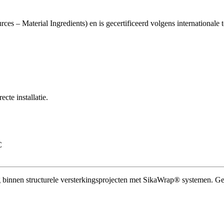
rces – Material Ingredients) en is gecertificeerd volgens internation
cte installatie.
C
ng binnen structurele versterkingsprojecten met SikaWrap® systemen. 