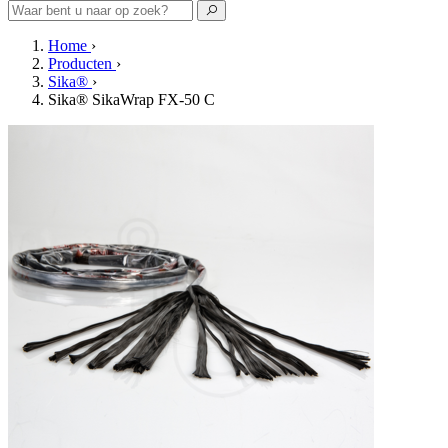
Home
›
Producten
›
Sika®
›
Sika® SikaWrap FX-50 C