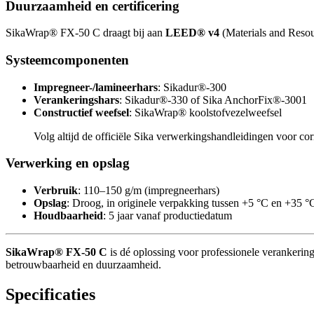
Duurzaamheid en certificering
SikaWrap® FX-50 C draagt bij aan
LEED® v4
(Materials and Resou
Systeemcomponenten
Impregneer-/lamineerhars
: Sikadur®-300
Verankeringshars
: Sikadur®-330 of Sika AnchorFix®-3001
Constructief weefsel
: SikaWrap® koolstofvezelweefsel
Volg altijd de officiële Sika verwerkingshandleidingen voor corre
Verwerking en opslag
Verbruik
: 110–150 g/m (impregneerhars)
Opslag
: Droog, in originele verpakking tussen +5 °C en +35 °
Houdbaarheid
: 5 jaar vanaf productiedatum
SikaWrap® FX-50 C
is dé oplossing voor professionele verankeri
betrouwbaarheid en duurzaamheid.
Specificaties