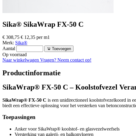
Sika® SikaWrap FX-50 C
€ 308,75
€ 12,35 per m1
Merk:
Sika®
Aantal
Toevoegen
Op voorraad
Naar winkelwagen
Vragen? Neem contact op!
Productinformatie
SikaWrap® FX-50 C – Koolstofvezel Veran
SikaWrap® FX-50 C
is een unidirectioneel koolstofvezelkoord in 
biedt een effectieve oplossing voor het versterken van betonconstruct
Toepassingen
Anker voor SikaWrap® koolstof- en glasvezelweefsels
Versterking van galerij- en balkonvloeren