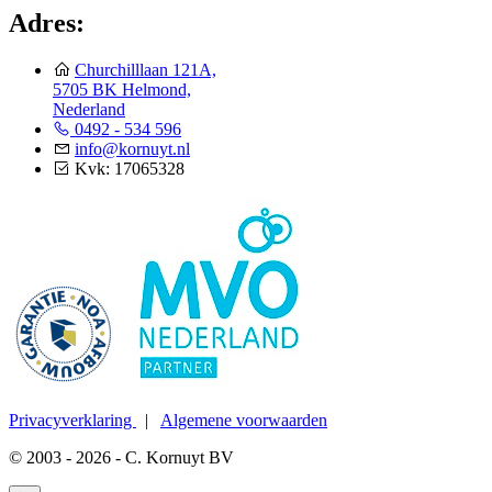
Adres:
Churchilllaan 121A,
5705 BK Helmond,
Nederland
0492 - 534 596
info@kornuyt.nl
Kvk: 17065328
Privacyverklaring
|
Algemene voorwaarden
© 2003 - 2026 - C. Kornuyt BV