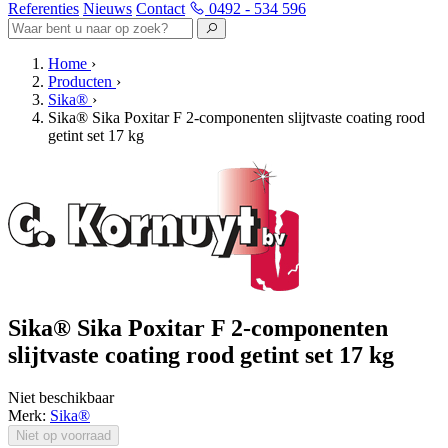
Referenties
Nieuws
Contact
0492 - 534 596
Home
›
Producten
›
Sika®
›
Sika® Sika Poxitar F 2-componenten slijtvaste coating rood
getint set 17 kg
Sika® Sika Poxitar F 2-componenten
slijtvaste coating rood getint set 17 kg
Niet beschikbaar
Merk:
Sika®
Niet op voorraad