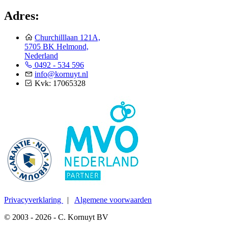
Adres:
Churchilllaan 121A,
5705 BK Helmond,
Nederland
0492 - 534 596
info@kornuyt.nl
Kvk: 17065328
Privacyverklaring
|
Algemene voorwaarden
© 2003 - 2026 - C. Kornuyt BV