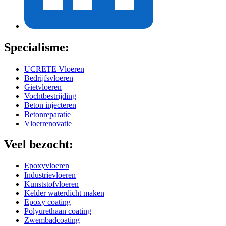
Specialisme:
UCRETE Vloeren
Bedrijfsvloeren
Gietvloeren
Vochtbestrijding
Beton injecteren
Betonreparatie
Vloerrenovatie
Veel bezocht:
Epoxyvloeren
Industrievloeren
Kunststofvloeren
Kelder waterdicht maken
Epoxy coating
Polyurethaan coating
Zwembadcoating