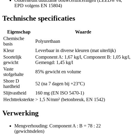
Ondersteunt duurzame bouwcertificeringen (LEED® v4,
EPD volgens EN 15804)
Technische specificaties
Eigenschap
Waarde
Chemische
Polyurethaan
basis
Kleur
Leverbaar in diverse kleuren (mat uiterlijk)
Soortelijk
Component A: 1,67 kg/l, Component B: 1,05 kg/l,
gewicht
Gemengd: 1,45 kg/l
Vaste
85% gewicht en volume
stofgehalte
Shore D
52 (na 7 dagen bij +23°C)
hardheid
Slijtvastheid
160 mg (EN ISO 5470-1)
Hechttreksterkte
> 1,5 N/mm² (betonbreuk, EN 1542)
Verwerking
Mengverhouding: Component A : B = 78 : 22
(gewichtsdelen)