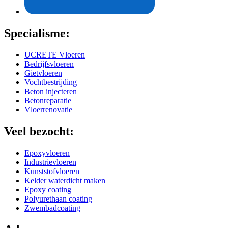
Specialisme:
UCRETE Vloeren
Bedrijfsvloeren
Gietvloeren
Vochtbestrijding
Beton injecteren
Betonreparatie
Vloerrenovatie
Veel bezocht:
Epoxyvloeren
Industrievloeren
Kunststofvloeren
Kelder waterdicht maken
Epoxy coating
Polyurethaan coating
Zwembadcoating