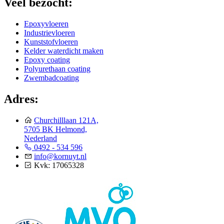
Veel bezocht:
Epoxyvloeren
Industrievloeren
Kunststofvloeren
Kelder waterdicht maken
Epoxy coating
Polyurethaan coating
Zwembadcoating
Adres:
Churchilllaan 121A,
5705 BK Helmond,
Nederland
0492 - 534 596
info@kornuyt.nl
Kvk: 17065328