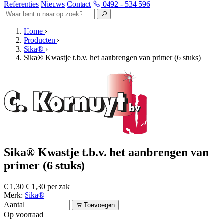
Referenties
Nieuws
Contact
0492 - 534 596
Home
›
Producten
›
Sika®
›
Sika® Kwastje t.b.v. het aanbrengen van primer (6 stuks)
Sika® Kwastje t.b.v. het aanbrengen van
primer (6 stuks)
€ 1,30
€ 1,30 per zak
Merk:
Sika®
Aantal
Toevoegen
Op voorraad