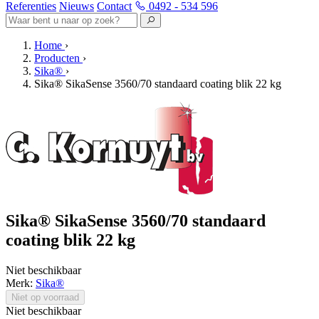
Referenties
Nieuws
Contact
0492 - 534 596
Home
›
Producten
›
Sika®
›
Sika® SikaSense 3560/70 standaard coating blik 22 kg
Sika® SikaSense 3560/70 standaard
coating blik 22 kg
Niet beschikbaar
Merk:
Sika®
Niet op voorraad
Niet beschikbaar