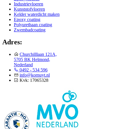
Industrievloeren
Kunststofvloeren
Kelder waterdicht maken
Epoxy coating
Polyurethaan coating
Zwembadcoating
Adres:
Churchilllaan 121A,
5705 BK Helmond,
Nederland
0492 - 534 596
info@kornuyt.nl
Kvk: 17065328