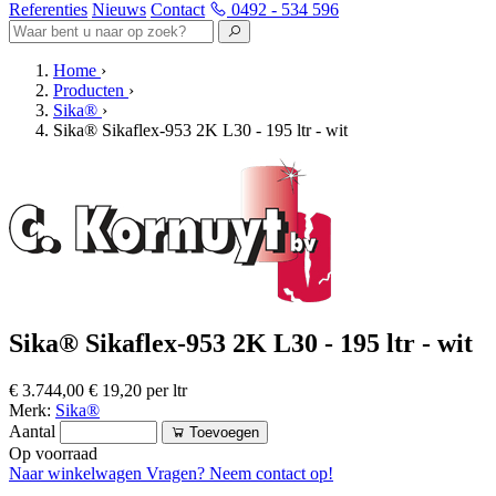
Referenties
Nieuws
Contact
0492 - 534 596
Home
›
Producten
›
Sika®
›
Sika® Sikaflex-953 2K L30 - 195 ltr - wit
Sika® Sikaflex-953 2K L30 - 195 ltr - wit
€ 3.744,00
€ 19,20 per ltr
Merk:
Sika®
Aantal
Toevoegen
Op voorraad
Naar winkelwagen
Vragen? Neem contact op!