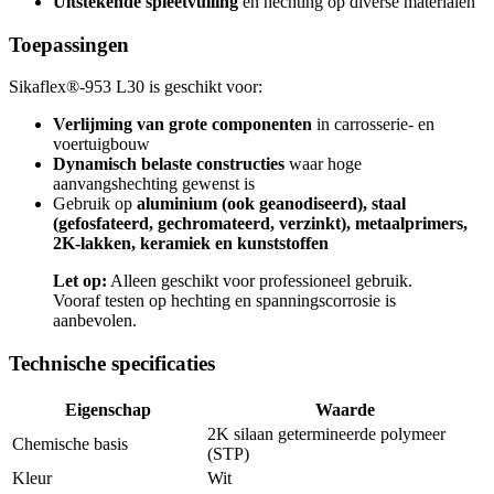
Uitstekende spleetvulling
en hechting op diverse materialen
Toepassingen
Sikaflex®-953 L30 is geschikt voor:
Verlijming van grote componenten
in carrosserie- en
voertuigbouw
Dynamisch belaste constructies
waar hoge
aanvangshechting gewenst is
Gebruik op
aluminium (ook geanodiseerd), staal
(gefosfateerd, gechromateerd, verzinkt), metaalprimers,
2K-lakken, keramiek en kunststoffen
Let op:
Alleen geschikt voor professioneel gebruik.
Vooraf testen op hechting en spanningscorrosie is
aanbevolen.
Technische specificaties
Eigenschap
Waarde
2K silaan getermineerde polymeer
Chemische basis
(STP)
Kleur
Wit