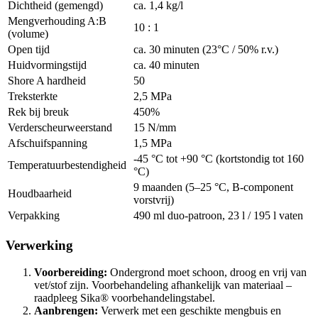
Dichtheid (gemengd)
ca. 1,4 kg/l
Mengverhouding A:B
10 : 1
(volume)
Open tijd
ca. 30 minuten (23°C / 50% r.v.)
Huidvormingstijd
ca. 40 minuten
Shore A hardheid
50
Treksterkte
2,5 MPa
Rek bij breuk
450%
Verderscheurweerstand
15 N/mm
Afschuifspanning
1,5 MPa
-45 °C tot +90 °C (kortstondig tot 160
Temperatuurbestendigheid
°C)
9 maanden (5–25 °C, B-component
Houdbaarheid
vorstvrij)
Verpakking
490 ml duo-patroon, 23 l / 195 l vaten
Verwerking
Voorbereiding:
Ondergrond moet schoon, droog en vrij van
vet/stof zijn. Voorbehandeling afhankelijk van materiaal –
raadpleeg Sika® voorbehandelingstabel.
Aanbrengen:
Verwerk met een geschikte mengbuis en