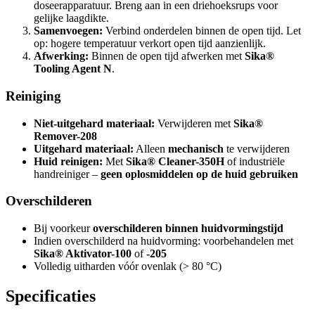
doseerapparatuur. Breng aan in een driehoeksrups voor
gelijke laagdikte.
Samenvoegen:
Verbind onderdelen binnen de open tijd. Let
op: hogere temperatuur verkort open tijd aanzienlijk.
Afwerking:
Binnen de open tijd afwerken met
Sika®
Tooling Agent N
.
Reiniging
Niet-uitgehard materiaal:
Verwijderen met
Sika®
Remover-208
Uitgehard materiaal:
Alleen
mechanisch
te verwijderen
Huid reinigen:
Met
Sika® Cleaner-350H
of industriële
handreiniger –
geen oplosmiddelen op de huid gebruiken
Overschilderen
Bij voorkeur
overschilderen binnen huidvormingstijd
Indien overschilderd na huidvorming: voorbehandelen met
Sika® Aktivator-100
of
-205
Volledig uitharden vóór ovenlak (> 80 °C)
Specificaties