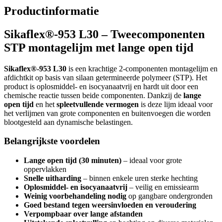
Productinformatie
Sikaflex®-953 L30 – Tweecomponenten
STP montagelijm met lange open tijd
Sikaflex®-953 L30
is een krachtige 2-componenten montagelijm en
afdichtkit op basis van silaan getermineerde polymeer (STP). Het
product is oplosmiddel- en isocyanaatvrij en hardt uit door een
chemische reactie tussen beide componenten. Dankzij de
lange
open tijd
en het
spleetvullende vermogen
is deze lijm ideaal voor
het verlijmen van grote componenten en buitenvoegen die worden
blootgesteld aan dynamische belastingen.
Belangrijkste voordelen
Lange open tijd (30 minuten)
– ideaal voor grote
oppervlakken
Snelle uitharding
– binnen enkele uren sterke hechting
Oplosmiddel- en isocyanaatvrij
– veilig en emissiearm
Weinig voorbehandeling nodig
op gangbare ondergronden
Goed bestand tegen weersinvloeden en veroudering
Verpompbaar over lange afstanden