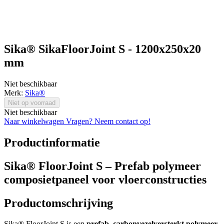
Sika® SikaFloorJoint S - 1200x250x20
mm
Niet beschikbaar
Merk:
Sika®
Niet op voorraad
Niet beschikbaar
Naar winkelwagen
Vragen? Neem contact op!
Productinformatie
Sika® FloorJoint S – Prefab polymeer
composietpaneel voor vloerconstructies
Productomschrijving
Sika® FloorJoint S is een
prefab, carbonvezelversterkt polymeer