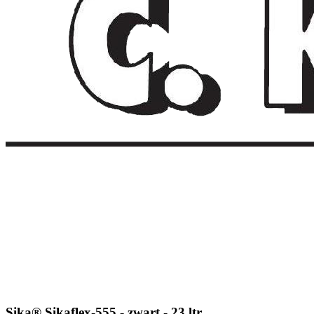
Sika® Sikaflex-555 - zwart - 23 ltr