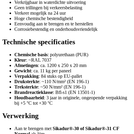
Verkrijgbaar in waterdichte uitvoering
Geen trillingen bij verkeersbelasting
Verkeer mogelijk na 24 uur
Hoge chemische bestendigheid
Eenvoudig aan te brengen en te herstellen
Corrosiebestendig en onderhoudsvriendelijk
Technische specificaties
Chemische basis
: polyurethaan (PUR)
Kleur
: ~RAL 7037
Afmetingen
: ca. 1200 x 250 x 20 mm
Gewicht
: ca. 11 kg per paneel
Verpakking
: 84 stuks op EU-pallet
Druksterkte
: ~110 N/mm² (EN 196-1)
Treksterkte
: ~50 N/mm² (EN 196-1)
Brandreactieklasse
: Bfl-s1 (EN 13501-1)
Houdbaarheid
: 3 jaar in originele, ongeopende verpakking
bij +5 °C tot +30 °C
Verwerking
Aan te brengen met
Sikadur®-30 of Sikadur®-31 CF
Normal
als lijm