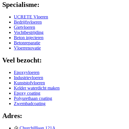
Specialisme:
UCRETE Vloeren
Bedrijfsvloeren
Gietvloeren
Vochtbestrijding
Beton injecteren
Betonreparatie
Vloerrenovatie
Veel bezocht:
Epoxyvloeren
Industrievloeren
Kunststofvloeren
Kelder waterdicht maken
Epoxy coating
Polyurethaan coating
Zwembadcoating
Adres:
Churchilllaan 121A,