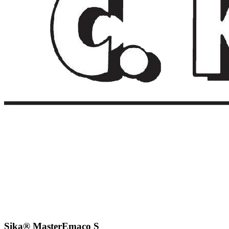
Sika® MasterEmaco S