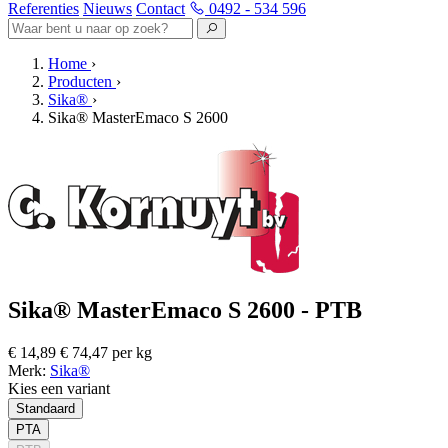
Referenties
Nieuws
Contact
0492 - 534 596
Home
›
Producten
›
Sika®
›
Sika® MasterEmaco S 2600
Sika® MasterEmaco S 2600 - PTB
€ 14,89
€ 74,47 per kg
Merk:
Sika®
Kies een variant
Standaard
PTA