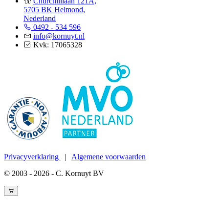
Churchilllaan 121A,
5705 BK Helmond,
Nederland
0492 - 534 596
info@kornuyt.nl
Kvk: 17065328
Privacyverklaring
|
Algemene voorwaarden
© 2003 - 2026 - C. Kornuyt BV