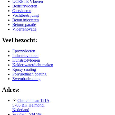
UCRETE Vloeren
Bedrijfsvloeren
Gietvloeren
Vochtbestrijding
Beton injecteren
Betonreparatie
Vloerrenovatie
Veel bezocht:
Epoxyvloeren
Industrievloeren
Kunststofvloeren
Kelder waterdicht maken
Epoxy coating
Polyurethaan coating
Zwembadcoating
Adres:
Churchilllaan 121A,
5705 BK Helmond,
Nederland
0492 - 534 596