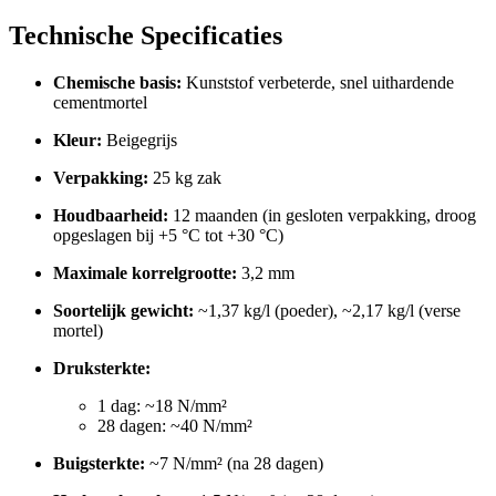
Technische Specificaties
Chemische basis:
Kunststof verbeterde, snel uithardende
cementmortel
Kleur:
Beigegrijs
Verpakking:
25 kg zak
Houdbaarheid:
12 maanden (in gesloten verpakking, droog
opgeslagen bij +5 °C tot +30 °C)
Maximale korrelgrootte:
3,2 mm
Soortelijk gewicht:
~1,37 kg/l (poeder), ~2,17 kg/l (verse
mortel)
Druksterkte:
1 dag: ~18 N/mm²
28 dagen: ~40 N/mm²
Buigsterkte:
~7 N/mm² (na 28 dagen)