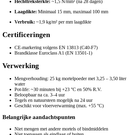
Hechttreksterkte:
~1,5 N/mm² (na 28 dagen)
Laagdikte:
Minimaal 15 mm, maximaal 100 mm
Verbruik:
~1,9 kg/m² per mm laagdikte
Certificeringen
CE-markering volgens EN 13813 (C40-F7)
Brandklasse Euroclass A1 (EN 13501-1)
Verwerking
Mengverhouding: 25 kg mortelpoeder met 3,25 – 3,50 liter
water
Pot-life: ~30 minuten bij +23 °C en 50% R.V.
Beloopbaar na ca. 3–4 uur
Tegels en natuursteen mogelijk na 24 uur
Geschikt voor vloerverwarming (max. +55 °C)
Belangrijke aandachtspunten
Niet mengen met andere mortels of bindmiddelen
Niet toepassen als eindlaag of buiten