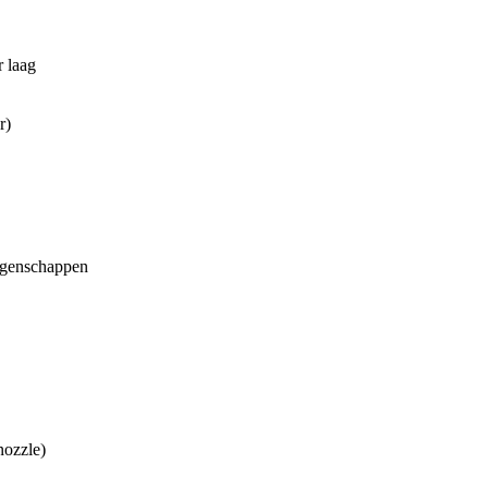
 laag
r)
igenschappen
nozzle)