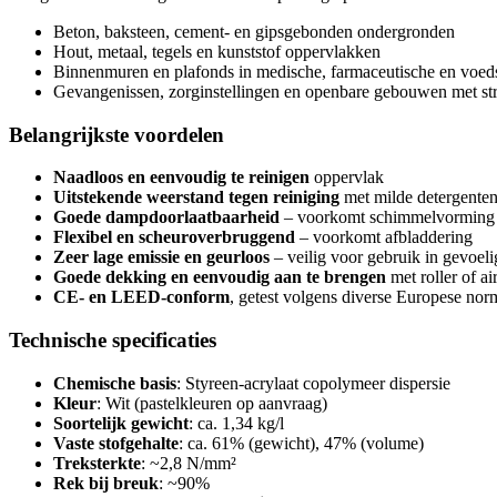
Beton, baksteen, cement- en gipsgebonden ondergronden
Hout, metaal, tegels en kunststof oppervlakken
Binnenmuren en plafonds in medische, farmaceutische en voe
Gevangenissen, zorginstellingen en openbare gebouwen met st
Belangrijkste voordelen
Naadloos en eenvoudig te reinigen
oppervlak
Uitstekende weerstand tegen reiniging
met milde detergente
Goede dampdoorlaatbaarheid
– voorkomt schimmelvorming
Flexibel en scheuroverbruggend
– voorkomt afbladdering
Zeer lage emissie en geurloos
– veilig voor gebruik in gevoe
Goede dekking en eenvoudig aan te brengen
met roller of air
CE- en LEED-conform
, getest volgens diverse Europese no
Technische specificaties
Chemische basis
: Styreen-acrylaat copolymeer dispersie
Kleur
: Wit (pastelkleuren op aanvraag)
Soortelijk gewicht
: ca. 1,34 kg/l
Vaste stofgehalte
: ca. 61% (gewicht), 47% (volume)
Treksterkte
: ~2,8 N/mm²
Rek bij breuk
: ~90%