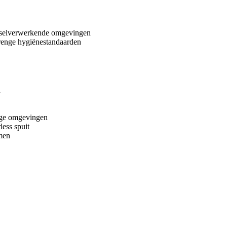
dselverwerkende omgevingen
renge hygiënestandaarden
n
lige omgevingen
less spuit
rmen