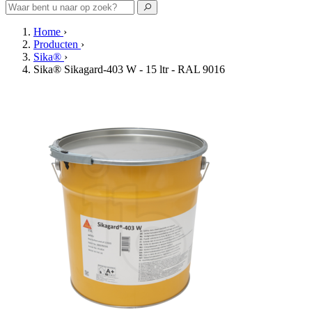
Home
›
Producten
›
Sika®
›
Sika® Sikagard-403 W - 15 ltr - RAL 9016