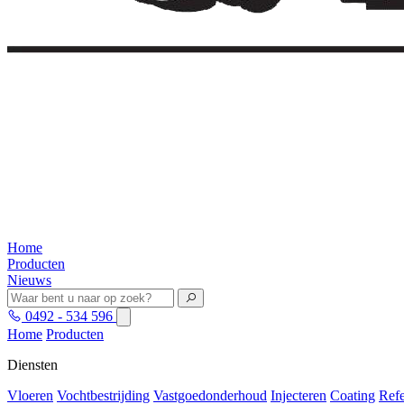
Home
Producten
Nieuws
0492 - 534 596
Home
Producten
Diensten
Vloeren
Vochtbestrijding
Vastgoedonderhoud
Injecteren
Coating
Refe