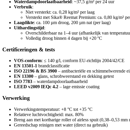
Waterdampdoorlaatbaarheid
: ~37,5 g/m² per 24 uur
Verbruik
:
Niet versterkt: ca. 0,28 kg/m² per laag
Versterkt met Sika® Reemat Premium: ca. 0,80 kg/m² per
Laagdikte
: ca. 100 µm droog, 200 µm nat (per laag)
Uithardingstijd
:
Overschilderbaar na 1–4 uur (afhankelijk van temperatuu
Volledig droog binnen 4 dagen bij +20 °C
Certificeringen & tests
VOS-conform
: ≤ 140 g/l, conform EU-richtlijn 2004/42/CE
EN 13501-1
brandclassificatie
ISO 22196 & BS 3900
– antibacteriële en schimmelwerende e
EN 13300
– glans, schrobweerstand en dekking getest
ISO 7783
– waterdampdoorlaatbaarheid
LEED v2009 IEQc 4.2
– lage emissie coating
Verwerking
Verwerkingstemperatuur: +8 °C tot +35 °C
Relatieve luchtvochtigheid: max. 80%
Breng aan met kortharige roller of airless spuit (0,38–0,53 mm 
Gereedschap reinigen met water (direct na gebruik)