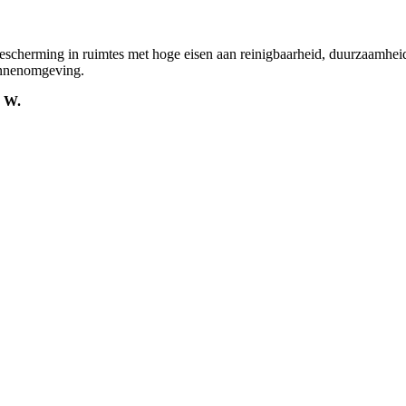
cherming in ruimtes met hoge eisen aan reinigbaarheid, duurzaamheid 
binnenomgeving.
3 W.