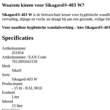
Waarom kiezen voor Sikagard®-403 W?
Sikagard®-403 W
is de betrouwbare keuze voor hygiënische wandbes
vervuiling, slijtage en vocht, en draagt bij aan een gezonde, veilige 
Voor naadloze hygiënische wandafwerking – kies Sikagard®-40
Specificaties
Artikelnummer
451854
Artikelnummer / EAN Code
7612895043159
Merk
Sika®
Serie
Sikagard-403 W
Productnaam
- 15 ltr - RAL 9016
Eenheid
Liter
Inhoud
15 liter