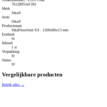
7612895341392
Merk
Sika®
Serie
Sika®
Productnaam
SikaFloorJoint XS - 1200x80x15 mm
Eenheid
St
Inhoud
1 st
Verpakking
St
Status
IV
Vergelijkbare producten
Bekijk alles →