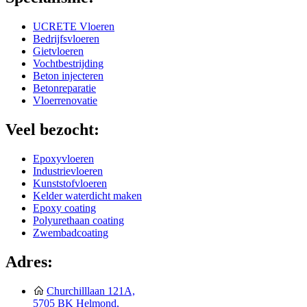
UCRETE Vloeren
Bedrijfsvloeren
Gietvloeren
Vochtbestrijding
Beton injecteren
Betonreparatie
Vloerrenovatie
Veel bezocht:
Epoxyvloeren
Industrievloeren
Kunststofvloeren
Kelder waterdicht maken
Epoxy coating
Polyurethaan coating
Zwembadcoating
Adres:
Churchilllaan 121A,
5705 BK Helmond,