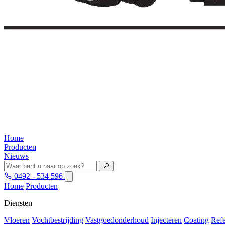
Home
Producten
Nieuws
0492 - 534 596
Home
Producten
Diensten
Vloeren
Vochtbestrijding
Vastgoedonderhoud
Injecteren
Coating
Refe