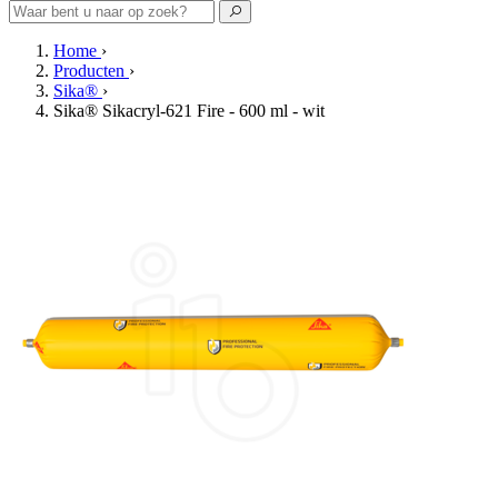
Home
›
Producten
›
Sika®
›
Sika® Sikacryl-621 Fire - 600 ml - wit