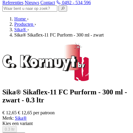
Referenties
Nieuws
Contact
0492 - 534 596
Home
›
Producten
›
Sika®
›
Sika® Sikaflex-11 FC Purform - 300 ml - zwart
Sika® Sikaflex-11 FC Purform - 300 ml -
zwart - 0.3 ltr
€ 12,65
€ 12,65 per patroon
Merk:
Sika®
Kies een variant
0.3 ltr