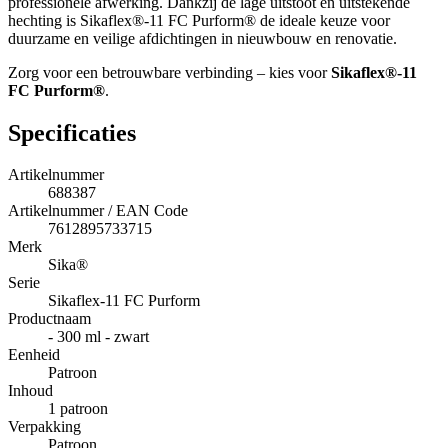
professionele afwerking. Dankzij de lage uitstoot en uitstekende
hechting is Sikaflex®-11 FC Purform® de ideale keuze voor
duurzame en veilige afdichtingen in nieuwbouw en renovatie.
Zorg voor een betrouwbare verbinding – kies voor
Sikaflex®-11
FC Purform®
.
Specificaties
Artikelnummer
688387
Artikelnummer / EAN Code
7612895733715
Merk
Sika®
Serie
Sikaflex-11 FC Purform
Productnaam
- 300 ml - zwart
Eenheid
Patroon
Inhoud
1 patroon
Verpakking
Patroon