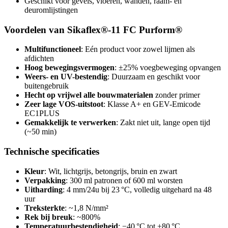
Geschikt voor gevels, vloeren, wanden, raam- en
deuromlijstingen
Voordelen van Sikaflex®-11 FC Purform®
Multifunctioneel
: Eén product voor zowel lijmen als
afdichten
Hoog bewegingsvermogen
: ±25% voegbeweging opvangen
Weers- en UV-bestendig
: Duurzaam en geschikt voor
buitengebruik
Hecht op vrijwel alle bouwmaterialen
zonder primer
Zeer lage VOS-uitstoot
: Klasse A+ en GEV-Emicode
EC1PLUS
Gemakkelijk te verwerken
: Zakt niet uit, lange open tijd
(~50 min)
Technische specificaties
Kleur
: Wit, lichtgrijs, betongrijs, bruin en zwart
Verpakking
: 300 ml patronen of 600 ml worsten
Uitharding
: 4 mm/24u bij 23 °C, volledig uitgehard na 48
uur
Treksterkte
: ~1,8 N/mm²
Rek bij breuk
: ~800%
Temperatuurbestendigheid
: −40 °C tot +80 °C