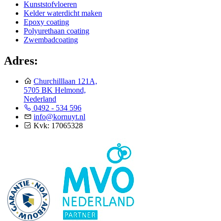
Kunststofvloeren
Kelder waterdicht maken
Epoxy coating
Polyurethaan coating
Zwembadcoating
Adres:
Churchilllaan 121A,
5705 BK Helmond,
Nederland
0492 - 534 596
info@kornuyt.nl
Kvk: 17065328