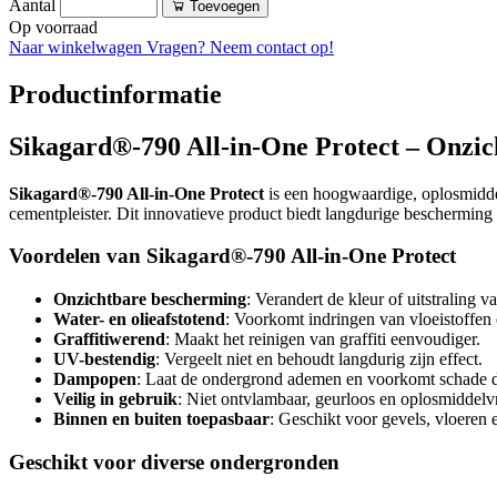
Aantal
Toevoegen
Op voorraad
Naar winkelwagen
Vragen? Neem contact op!
Productinformatie
Sikagard®-790 All-in-One Protect – Onzi
Sikagard®-790 All-in-One Protect
is een hoogwaardige, oplosmiddel
cementpleister. Dit innovatieve product biedt langdurige bescherming te
Voordelen van Sikagard®-790 All-in-One Protect
Onzichtbare bescherming
: Verandert de kleur of uitstraling v
Water- en olieafstotend
: Voorkomt indringen van vloeistoffen
Graffitiwerend
: Maakt het reinigen van graffiti eenvoudiger.
UV-bestendig
: Vergeelt niet en behoudt langdurig zijn effect.
Dampopen
: Laat de ondergrond ademen en voorkomt schade d
Veilig in gebruik
: Niet ontvlambaar, geurloos en oplosmiddelvr
Binnen en buiten toepasbaar
: Geschikt voor gevels, vloeren 
Geschikt voor diverse ondergronden