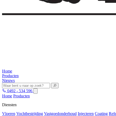
Home
Producten
Nieuws
0492 - 534 596
Home
Producten
Diensten
Vloeren
Vochtbestrijding
Vastgoedonderhoud
Injecteren
Coating
Refe