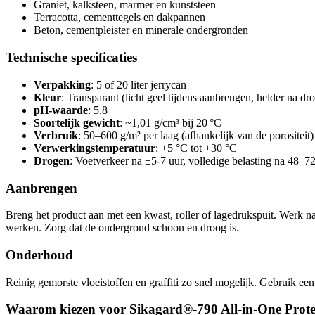
Graniet, kalksteen, marmer en kunststeen
Terracotta, cementtegels en dakpannen
Beton, cementpleister en minerale ondergronden
Technische specificaties
Verpakking
: 5 of 20 liter jerrycan
Kleur
: Transparant (licht geel tijdens aanbrengen, helder na dr
pH-waarde
: 5,8
Soortelijk gewicht
: ~1,01 g/cm³ bij 20 °C
Verbruik
: 50–600 g/m² per laag (afhankelijk van de porositeit)
Verwerkingstemperatuur
: +5 °C tot +30 °C
Drogen
: Voetverkeer na ±5-7 uur, volledige belasting na 48–7
Aanbrengen
Breng het product aan met een kwast, roller of lagedrukspuit. Werk n
werken. Zorg dat de ondergrond schoon en droog is.
Onderhoud
Reinig gemorste vloeistoffen en graffiti zo snel mogelijk. Gebruik een
Waarom kiezen voor Sikagard®-790 All-in-One Prote