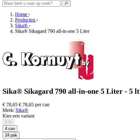
Home
›
Producten
›
Sika®
›
Sika® Sikagard 790 all-in-one 5 Liter
Sika® Sikagard 790 all-in-one 5 Liter - 5 lt
€ 78,65
€ 78,65 per can
Merk:
Sika®
Kies een variant
5 ltr
4 can
24 pak