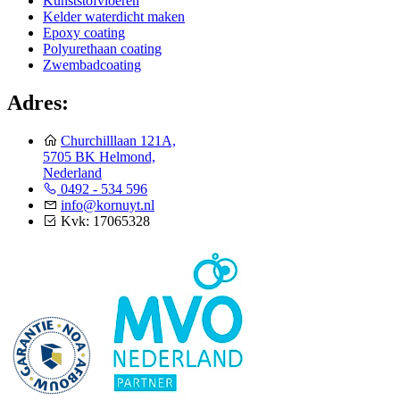
Kunststofvloeren
Kelder waterdicht maken
Epoxy coating
Polyurethaan coating
Zwembadcoating
Adres:
Churchilllaan 121A,
5705 BK Helmond,
Nederland
0492 - 534 596
info@kornuyt.nl
Kvk: 17065328