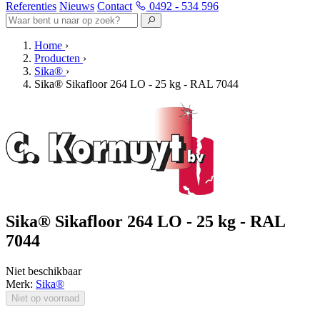
Referenties
Nieuws
Contact
0492 - 534 596
Home
›
Producten
›
Sika®
›
Sika® Sikafloor 264 LO - 25 kg - RAL 7044
Sika® Sikafloor 264 LO - 25 kg - RAL
7044
Niet beschikbaar
Merk:
Sika®
Niet op voorraad