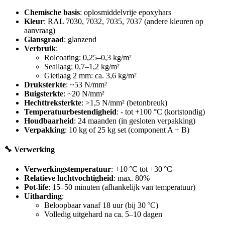
Chemische basis
: oplosmiddelvrije epoxyhars
Kleur
: RAL 7030, 7032, 7035, 7037 (andere kleuren op
aanvraag)
Glansgraad
: glanzend
Verbruik
:
Rolcoating: 0,25–0,3 kg/m²
Seallaag: 0,7–1,2 kg/m²
Gietlaag 2 mm: ca. 3,6 kg/m²
Druksterkte
: ~53 N/mm²
Buigsterkte
: ~20 N/mm²
Hechttreksterkte
: >1,5 N/mm² (betonbreuk)
Temperatuurbestendigheid
: - tot +100 °C (kortstondig)
Houdbaarheid
: 24 maanden (in gesloten verpakking)
Verpakking
: 10 kg of 25 kg set (component A + B)
🔧 Verwerking
Verwerkingstemperatuur
: +10 °C tot +30 °C
Relatieve luchtvochtigheid
: max. 80%
Pot-life
: 15–50 minuten (afhankelijk van temperatuur)
Uitharding
:
Beloopbaar vanaf 18 uur (bij 30 °C)
Volledig uitgehard na ca. 5–10 dagen