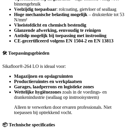
binnengebruik
Veelzijdig toepasbaar
: rolcoating, gietvloer of seallaag
Hoge mechanische belasting mogelijk
– druksterkte tot 53
N/mm²
Vloeistofdicht en chemisch bestendig
Glanzende afwerking, eenvoudig te reinigen
Antislip mogelijk bij toepassing met instrooiing
CE-gecertificeerd volgens EN 1504-2 en EN 13813
🛠 Toepassingsgebieden
Sikafloor®-264 LO is ideaal voor:
Magazijnen en opslagruimten
Productieruimtes en werkplaatsen
Garages, laadperrons en logistieke zones
Wettelijke hygiënezones
zoals in de voedings- en
drankenindustrie (seallaag op instrooisysteem)
Alleen te verwerken door ervaren professionals. Niet
toepassen bij optrekkend vocht.
📦 Technische specificaties