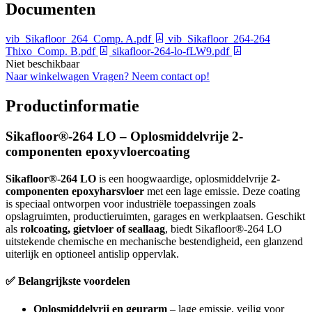
Documenten
vib_Sikafloor_264_Comp. A.pdf
vib_Sikafloor_264-264
Thixo_Comp. B.pdf
sikafloor-264-lo-fLW9.pdf
Niet beschikbaar
Naar winkelwagen
Vragen? Neem contact op!
Productinformatie
Sikafloor®-264 LO – Oplosmiddelvrije 2-
componenten epoxyvloercoating
Sikafloor®-264 LO
is een hoogwaardige, oplosmiddelvrije
2-
componenten epoxyharsvloer
met een lage emissie. Deze coating
is speciaal ontworpen voor industriële toepassingen zoals
opslagruimten, productieruimten, garages en werkplaatsen. Geschikt
als
rolcoating, gietvloer of seallaag
, biedt Sikafloor®-264 LO
uitstekende chemische en mechanische bestendigheid, een glanzend
uiterlijk en optioneel antislip oppervlak.
✅ Belangrijkste voordelen
Oplosmiddelvrij en geurarm
– lage emissie, veilig voor