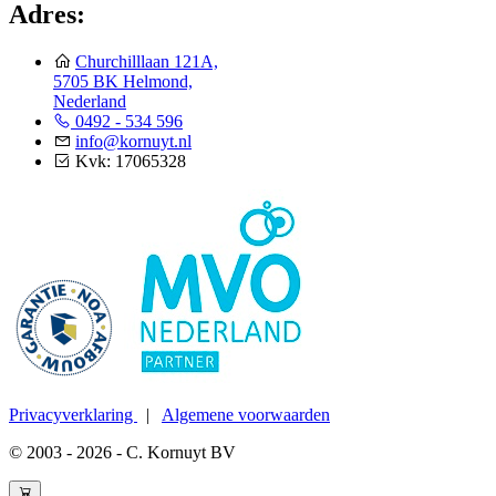
Adres:
Churchilllaan 121A,
5705 BK Helmond,
Nederland
0492 - 534 596
info@kornuyt.nl
Kvk: 17065328
Privacyverklaring
|
Algemene voorwaarden
© 2003 - 2026 - C. Kornuyt BV