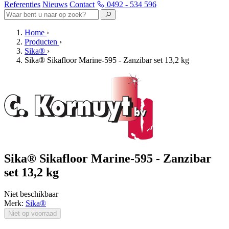
Referenties
Nieuws
Contact
0492 - 534 596
Home
›
Producten
›
Sika®
›
Sika® Sikafloor Marine-595 - Zanzibar set 13,2 kg
Sika® Sikafloor Marine-595 - Zanzibar
set 13,2 kg
Niet beschikbaar
Merk:
Sika®
Niet op voorraad