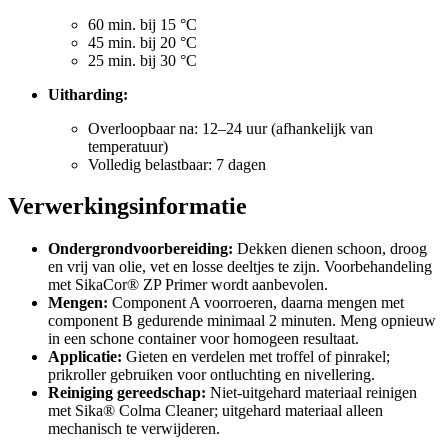
60 min. bij 15 °C
45 min. bij 20 °C
25 min. bij 30 °C
Uitharding:
Overloopbaar na: 12–24 uur (afhankelijk van
temperatuur)
Volledig belastbaar: 7 dagen
Verwerkingsinformatie
Ondergrondvoorbereiding:
Dekken dienen schoon, droog
en vrij van olie, vet en losse deeltjes te zijn. Voorbehandeling
met SikaCor® ZP Primer wordt aanbevolen.
Mengen:
Component A voorroeren, daarna mengen met
component B gedurende minimaal 2 minuten. Meng opnieuw
in een schone container voor homogeen resultaat.
Applicatie:
Gieten en verdelen met troffel of pinrakel;
prikroller gebruiken voor ontluchting en nivellering.
Reiniging gereedschap:
Niet-uitgehard materiaal reinigen
met Sika® Colma Cleaner; uitgehard materiaal alleen
mechanisch te verwijderen.