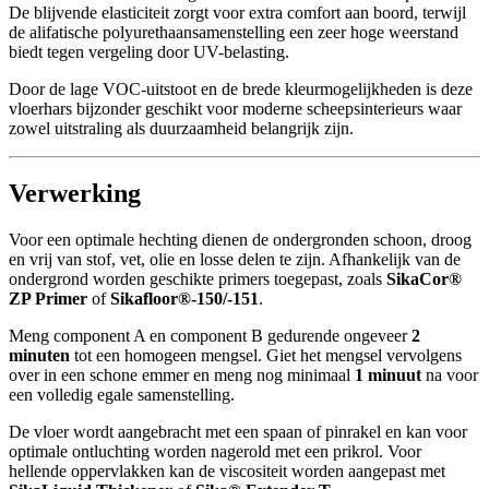
De blijvende elasticiteit zorgt voor extra comfort aan boord, terwijl
de alifatische polyurethaansamenstelling een zeer hoge weerstand
biedt tegen vergeling door UV-belasting.
Door de lage VOC-uitstoot en de brede kleurmogelijkheden is deze
vloerhars bijzonder geschikt voor moderne scheepsinterieurs waar
zowel uitstraling als duurzaamheid belangrijk zijn.
Verwerking
Voor een optimale hechting dienen de ondergronden schoon, droog
en vrij van stof, vet, olie en losse delen te zijn. Afhankelijk van de
ondergrond worden geschikte primers toegepast, zoals
SikaCor®
ZP Primer
of
Sikafloor®-150/-151
.
Meng component A en component B gedurende ongeveer
2
minuten
tot een homogeen mengsel. Giet het mengsel vervolgens
over in een schone emmer en meng nog minimaal
1 minuut
na voor
een volledig egale samenstelling.
De vloer wordt aangebracht met een spaan of pinrakel en kan voor
optimale ontluchting worden nagerold met een prikrol. Voor
hellende oppervlakken kan de viscositeit worden aangepast met