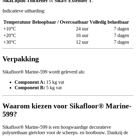
SikaLiquid Thickener
of
Sika® Extender T
.
Indicatieve uitharding:
Temperatuur
Beloopbaar / Overcoatbaar
Volledig belastbaar
+10°C
24 uur
7 dagen
+20°C
16 uur
7 dagen
+30°C
12 uur
7 dagen
Verpakking
Sikafloor® Marine-599 wordt geleverd als:
Component A:
15 kg vat
Component B:
5 kg vat
Waarom kiezen voor Sikafloor® Marine-
599?
Sikafloor® Marine-599 is een hoogwaardige decoratieve
polyurethaan gietvloer voor de scheeps- en bootbouw. Dankzij de