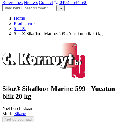
Referenties
Nieuws
Contact
0492 - 534 596
Home
›
Producten
›
Sika®
›
Sika® Sikafloor Marine-599 - Yucatan blik 20 kg
Sika® Sikafloor Marine-599 - Yucatan
blik 20 kg
Niet beschikbaar
Merk:
Sika®
Niet op voorraad