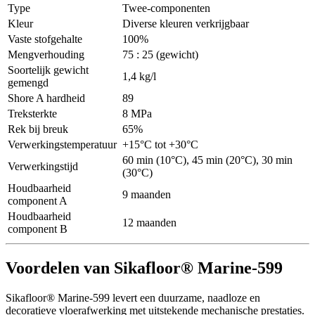
Type
Twee-componenten
Kleur
Diverse kleuren verkrijgbaar
Vaste stofgehalte
100%
Mengverhouding
75 : 25 (gewicht)
Soortelijk gewicht
1,4 kg/l
gemengd
Shore A hardheid
89
Treksterkte
8 MPa
Rek bij breuk
65%
Verwerkingstemperatuur
+15°C tot +30°C
60 min (10°C), 45 min (20°C), 30 min
Verwerkingstijd
(30°C)
Houdbaarheid
9 maanden
component A
Houdbaarheid
12 maanden
component B
Voordelen van Sikafloor® Marine-599
Sikafloor® Marine-599 levert een duurzame, naadloze en
decoratieve vloerafwerking met uitstekende mechanische prestaties.