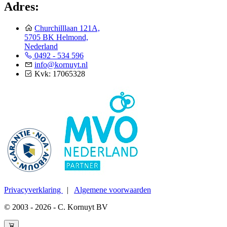
Adres:
Churchilllaan 121A,
5705 BK Helmond,
Nederland
0492 - 534 596
info@kornuyt.nl
Kvk: 17065328
Privacyverklaring
|
Algemene voorwaarden
© 2003 - 2026 - C. Kornuyt BV