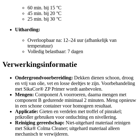
60 min. bij 15 °C
45 min. bij 20 °C
25 min. bij 30 °C
Uitharding:
Overloopbaar na: 12–24 uur (afhankelijk van
temperatuur)
Volledig belastbaar: 7 dagen
Verwerkingsinformatie
Ondergrondvoorbereiding:
Dekken dienen schoon, droog
en vrij van olie, vet en losse deeltjes te zijn. Voorbehandeling
met SikaCor® ZP Primer wordt aanbevolen.
Mengen:
Component A voorroeren, daarna mengen met
component B gedurende minimaal 2 minuten. Meng opnieuw
in een schone container voor homogeen resultaat.
Applicatie:
Gieten en verdelen met troffel of pinrakel;
prikroller gebruiken voor ontluchting en nivellering.
Reiniging gereedschap:
Niet-uitgehard materiaal reinigen
met Sika® Colma Cleaner; uitgehard materiaal alleen
mechanisch te verwijderen.