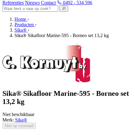
Referenties
Nieuws
Contact
0492 - 534 596
Home
›
Producten
›
Sika®
›
Sika® Sikafloor Marine-595 - Borneo set 13,2 kg
Sika® Sikafloor Marine-595 - Borneo set
13,2 kg
Niet beschikbaar
Merk:
Sika®
Niet op voorraad