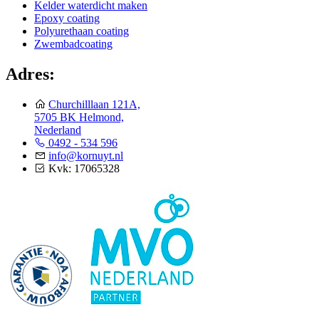
Kelder waterdicht maken
Epoxy coating
Polyurethaan coating
Zwembadcoating
Adres:
Churchilllaan 121A,
5705 BK Helmond,
Nederland
0492 - 534 596
info@kornuyt.nl
Kvk: 17065328