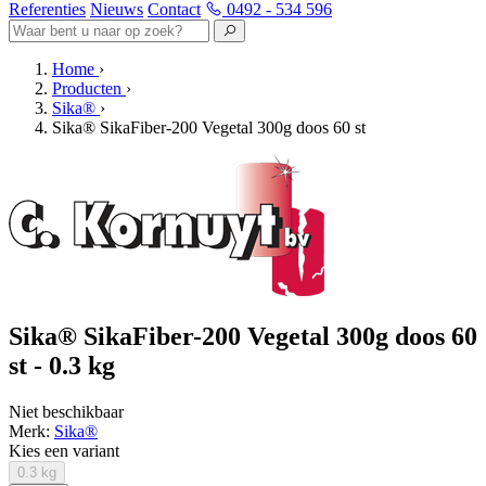
Referenties
Nieuws
Contact
0492 - 534 596
Home
›
Producten
›
Sika®
›
Sika® SikaFiber-200 Vegetal 300g doos 60 st
Sika® SikaFiber-200 Vegetal 300g doos 60
st - 0.3 kg
Niet beschikbaar
Merk:
Sika®
Kies een variant
0.3 kg