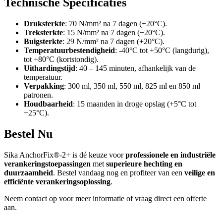
Technische Specificaties
Druksterkte
: 70 N/mm² na 7 dagen (+20°C).
Treksterkte
: 15 N/mm² na 7 dagen (+20°C).
Buigsterkte
: 29 N/mm² na 7 dagen (+20°C).
Temperatuurbestendigheid
: -40°C tot +50°C (langdurig),
tot +80°C (kortstondig).
Uithardingstijd
: 40 – 145 minuten, afhankelijk van de
temperatuur.
Verpakking
: 300 ml, 350 ml, 550 ml, 825 ml en 850 ml
patronen.
Houdbaarheid
: 15 maanden in droge opslag (+5°C tot
+25°C).
Bestel Nu
Sika AnchorFix®-2+ is dé keuze voor
professionele en industriële
verankeringstoepassingen
met
superieure hechting en
duurzaamheid
. Bestel vandaag nog en profiteer van een
veilige en
efficiënte verankeringsoplossing
.
Neem contact op voor meer informatie of vraag direct een offerte
aan.