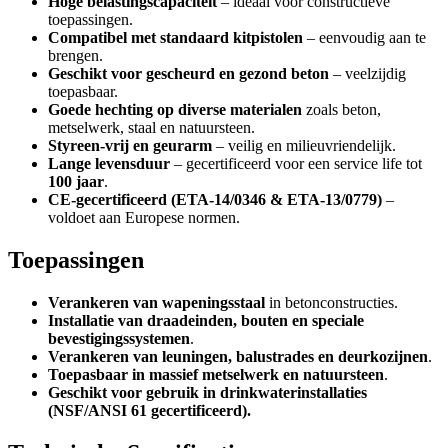
Hoge belastingscapaciteit
– ideaal voor constructieve
toepassingen.
Compatibel met standaard kitpistolen
– eenvoudig aan te
brengen.
Geschikt voor gescheurd en gezond beton
– veelzijdig
toepasbaar.
Goede hechting op diverse materialen
zoals beton,
metselwerk, staal en natuursteen.
Styreen-vrij en geurarm
– veilig en milieuvriendelijk.
Lange levensduur
– gecertificeerd voor een service life tot
100 jaar
.
CE-gecertificeerd (ETA-14/0346 & ETA-13/0779)
–
voldoet aan Europese normen.
Toepassingen
Verankeren van wapeningsstaal
in betonconstructies.
Installatie van draadeinden, bouten en speciale
bevestigingssystemen
.
Verankeren van leuningen, balustrades en deurkozijnen
.
Toepasbaar in massief metselwerk en natuursteen
.
Geschikt voor gebruik in drinkwaterinstallaties
(NSF/ANSI 61 gecertificeerd).