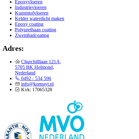
Epoxyvloeren
Industrievloeren
Kunststofvloeren
Kelder waterdicht maken
Epoxy coating
Polyurethaan coating
Zwembadcoating
Adres:
Churchilllaan 121A,
5705 BK Helmond,
Nederland
0492 - 534 596
info@kornuyt.nl
Kvk: 17065328