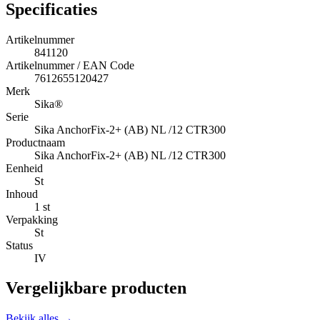
Specificaties
Artikelnummer
841120
Artikelnummer / EAN Code
7612655120427
Merk
Sika®
Serie
Sika AnchorFix-2+ (AB) NL /12 CTR300
Productnaam
Sika AnchorFix-2+ (AB) NL /12 CTR300
Eenheid
St
Inhoud
1 st
Verpakking
St
Status
IV
Vergelijkbare producten
Bekijk alles →