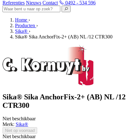
Referenties
Nieuws
Contact
0492 - 534 596
Home
›
Producten
›
Sika®
›
Sika® Sika AnchorFix-2+ (AB) NL /12 CTR300
Sika® Sika AnchorFix-2+ (AB) NL /12
CTR300
Niet beschikbaar
Merk:
Sika®
Niet op voorraad
Niet beschikbaar