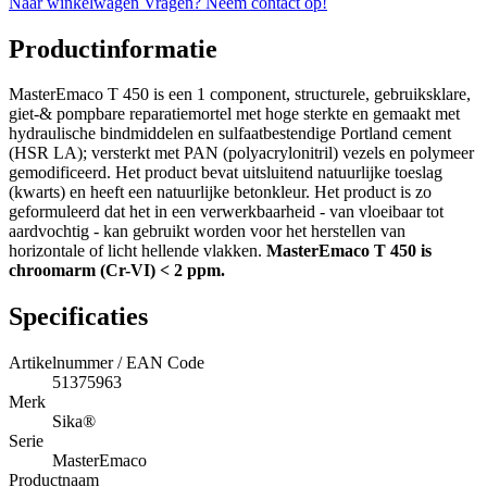
Naar winkelwagen
Vragen? Neem contact op!
Productinformatie
MasterEmaco T 450 is een 1 component, structurele, gebruiksklare,
giet-& pompbare reparatiemortel met hoge sterkte en gemaakt met
hydraulische bindmiddelen en sulfaatbestendige Portland cement
(HSR LA); versterkt met PAN (polyacrylonitril) vezels en polymeer
gemodificeerd. Het product bevat uitsluitend natuurlijke toeslag
(kwarts) en heeft een natuurlijke betonkleur. Het product is zo
geformuleerd dat het in een verwerkbaarheid - van vloeibaar tot
aardvochtig - kan gebruikt worden voor het herstellen van
horizontale of licht hellende vlakken.
MasterEmaco T 450 is
chroomarm (Cr-VI) < 2 ppm.
Specificaties
Artikelnummer / EAN Code
51375963
Merk
Sika®
Serie
MasterEmaco
Productnaam