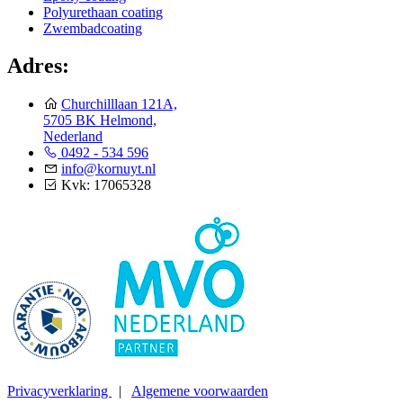
Polyurethaan coating
Zwembadcoating
Adres:
Churchilllaan 121A,
5705 BK Helmond,
Nederland
0492 - 534 596
info@kornuyt.nl
Kvk: 17065328
Privacyverklaring
|
Algemene voorwaarden