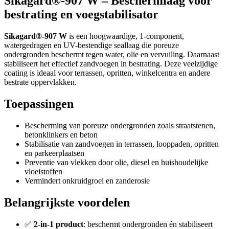
Sikagard®-907 W – Beschermlaag voor
bestrating en voegstabilisator
Sikagard®-907 W
is een hoogwaardige, 1-component,
watergedragen en UV-bestendige seallaag die poreuze
ondergronden beschermt tegen water, olie en vervuiling. Daarnaast
stabiliseert het effectief zandvoegen in bestrating. Deze veelzijdige
coating is ideaal voor terrassen, opritten, winkelcentra en andere
bestrate oppervlakken.
Toepassingen
Bescherming van poreuze ondergronden zoals straatstenen,
betonklinkers en beton
Stabilisatie van zandvoegen in terrassen, looppaden, opritten
en parkeerplaatsen
Preventie van vlekken door olie, diesel en huishoudelijke
vloeistoffen
Vermindert onkruidgroei en zanderosie
Belangrijkste voordelen
✅
2-in-1 product
: beschermt ondergronden én stabiliseert