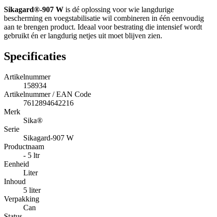
Sikagard®-907 W
is dé oplossing voor wie langdurige
bescherming en voegstabilisatie wil combineren in één eenvoudig
aan te brengen product. Ideaal voor bestrating die intensief wordt
gebruikt én er langdurig netjes uit moet blijven zien.
Specificaties
Artikelnummer
158934
Artikelnummer / EAN Code
7612894642216
Merk
Sika®
Serie
Sikagard-907 W
Productnaam
- 5 ltr
Eenheid
Liter
Inhoud
5 liter
Verpakking
Can
Status