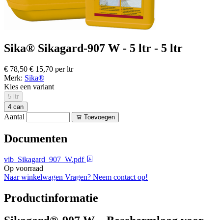
Sika® Sikagard-907 W - 5 ltr - 5 ltr
€ 78,50
€ 15,70 per ltr
Merk:
Sika®
Kies een variant
5 ltr
4 can
Aantal
Toevoegen
Documenten
vib_Sikagard_907_W.pdf
Op voorraad
Naar winkelwagen
Vragen? Neem contact op!
Productinformatie