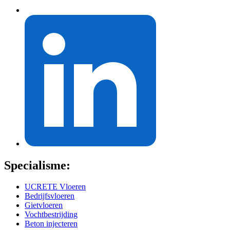
Specialisme:
UCRETE Vloeren
Bedrijfsvloeren
Gietvloeren
Vochtbestrijding
Beton injecteren