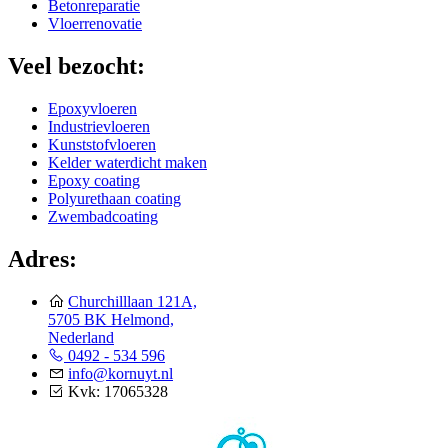
Betonreparatie
Vloerrenovatie
Veel bezocht:
Epoxyvloeren
Industrievloeren
Kunststofvloeren
Kelder waterdicht maken
Epoxy coating
Polyurethaan coating
Zwembadcoating
Adres:
Churchilllaan 121A,
5705 BK Helmond,
Nederland
0492 - 534 596
info@kornuyt.nl
Kvk: 17065328