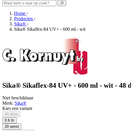
Home
›
Producten
›
Sika®
›
Sika® Sikaflex-84 UV+ - 600 ml - wit
Sika® Sikaflex-84 UV+ - 600 ml - wit - 48 
Niet beschikbaar
Merk:
Sika®
Kies een variant
48 doos
0.6 ltr
20 worst