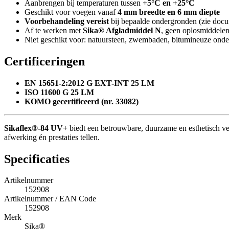
Aanbrengen bij temperaturen tussen
+5°C en +25°C
Geschikt voor voegen vanaf
4 mm breedte en 6 mm diepte
Voorbehandeling vereist
bij bepaalde ondergronden (zie docu
Af te werken met
Sika® Afgladmiddel N
, geen oplosmiddele
Niet geschikt voor: natuursteen, zwembaden, bitumineuze onde
Certificeringen
EN 15651-2:2012 G EXT-INT 25 LM
ISO 11600 G 25 LM
KOMO gecertificeerd (nr. 33082)
Sikaflex®-84 UV+
biedt een betrouwbare, duurzame en esthetisch ve
afwerking én prestaties tellen.
Specificaties
Artikelnummer
152908
Artikelnummer / EAN Code
152908
Merk
Sika®