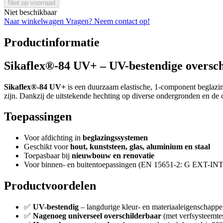
Niet op voorraad
Niet beschikbaar
Naar winkelwagen
Vragen? Neem contact op!
Productinformatie
Sikaflex®-84 UV+ – UV-bestendige oversch
Sikaflex®-84 UV+
is een duurzaam elastische, 1-component beglazin
zijn. Dankzij de uitstekende hechting op diverse ondergronden en de co
Toepassingen
Voor afdichting in
beglazingssystemen
Geschikt voor
hout, kunststeen, glas, aluminium en staal
Toepasbaar bij
nieuwbouw en renovatie
Voor binnen- en buitentoepassingen (EN 15651-2: G EXT-IN
Productvoordelen
✅
UV-bestendig
– langdurige kleur- en materiaaleigenschapp
✅
Nagenoeg universeel overschilderbaar
(met verfsysteemtes