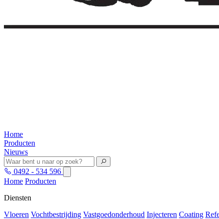
Home
Producten
Nieuws
0492 - 534 596
Home
Producten
Diensten
Vloeren
Vochtbestrijding
Vastgoedonderhoud
Injecteren
Coating
Refe