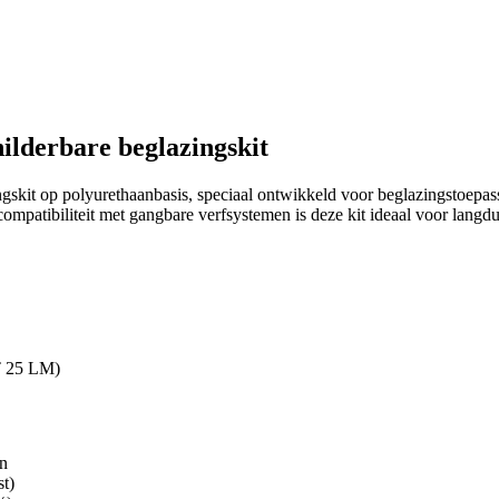
ilderbare beglazingskit
gskit op polyurethaanbasis, speciaal ontwikkeld voor beglazingstoepas
mpatibiliteit met gangbare verfsystemen is deze kit ideaal voor langdur
T 25 LM)
en
t)