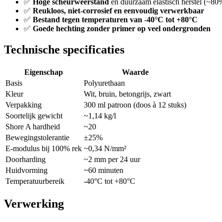
✅
Hoge scheurweerstand
en duurzaam elastisch herstel (~80
✅
Reukloos, niet-corrosief en eenvoudig verwerkbaar
✅
Bestand tegen temperaturen van -40°C tot +80°C
✅
Goede hechting zonder primer op veel ondergronden
Technische specificaties
Eigenschap
Waarde
Basis
Polyurethaan
Kleur
Wit, bruin, betongrijs, zwart
Verpakking
300 ml patroon (doos à 12 stuks)
Soortelijk gewicht
~1,14 kg/l
Shore A hardheid
~20
Bewegingstolerantie
±25%
E-modulus bij 100% rek
~0,34 N/mm²
Doorharding
~2 mm per 24 uur
Huidvorming
~60 minuten
Temperatuurbereik
-40°C tot +80°C
Verwerking